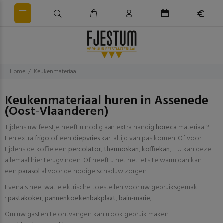
Home
Keukenmateriaal
Keukenmateriaal huren in Assenede
(Oost-Vlaanderen)
Tijdens uw feestje heeft u nodig aan extra handig
horeca
materiaal?
Een extra
frigo
of een
diepvries
kan altijd van pas komen. Of voor
tijdens de koffie een
percolator
,
thermoskan
,
koffiekan
, ... U kan deze
allemaal hier terugvinden. Of heeft u het net iets te warm dan kan
een
parasol
al voor de nodige schaduw zorgen.
Evenals heel wat elektrische toestellen voor uw gebruiksgemak
:
pastakoker
,
pannenkoekenbakplaat
,
bain-marie
, ...
Om uw gasten te ontvangen kan u ook gebruik maken