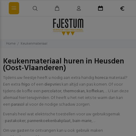
Home
Keukenmateriaal
Keukenmateriaal huren in Heusden
(Oost-Vlaanderen)
Tijdens uw feestje heeft u nodig aan extra handig
horeca
materiaal?
Een extra
frigo
of een
diepvries
kan altijd van pas komen. Of voor
tijdens de koffie een
percolator
,
thermoskan
,
koffiekan
, ... U kan deze
allemaal hier terugvinden. Of heeft u het net iets te warm dan kan
een
parasol
al voor de nodige schaduw zorgen.
Evenals heel wat elektrische toestellen voor uw gebruiksgemak
:
pastakoker
,
pannenkoekenbakplaat
,
bain-marie
, ...
Om uw gasten te ontvangen kan u ook gebruik maken