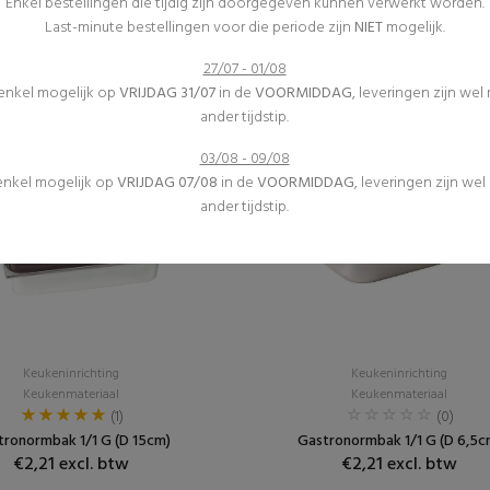
Enkel bestellingen die tijdig zijn doorgegeven kunnen verwerkt worden.
Keukenmateriaal
Keukenmateriaal
Last-minute bestellingen voor die periode zijn
NIET
mogelijk.
(0)
(0)
Diepvries - klein
Flessenfrigo
27/07 - 01/08
€33,60 excl. btw
€57,75 excl. btw
 enkel mogelijk op
VRIJDAG 31/07
in de
VOORMIDDAG
, leveringen zijn wel
ander tijdstip.
03/08 - 09/08
 enkel mogelijk op
VRIJDAG 07/08
in de
VOORMIDDAG
, leveringen zijn we
ander tijdstip.
Keukeninrichting
Keukeninrichting
Keukenmateriaal
Keukenmateriaal
(1)
(0)
tronormbak 1/1 G (D 15cm)
Gastronormbak 1/1 G (D 6,5c
€2,21 excl. btw
€2,21 excl. btw