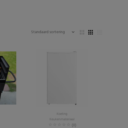
Koeling
Keukenmateriaal
(0)