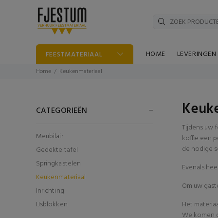
HOME
LEVERINGEN
FEESTMATERIAAL
Home
Keukenmateriaal
Keuke
CATEGORIEËN
Tijdens uw f
Meubilair
koffie een
p
de nodige s
Gedekte tafel
Springkastelen
Evenals hee
Keukenmateriaal
Om uw gaste
Inrichting
IJsblokken
Het materia
We komen di