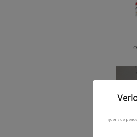
C
Verl
Tijdens de peri