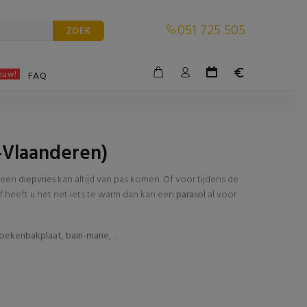
051 725 505
ZOEK
euw!
BLE
FAQ
-Vlaanderen)
 een
diepvries
kan altijd van pas komen. Of voor tijdens de
 Of heeft u het net iets te warm dan kan een
parasol
al voor
oekenbakplaat
,
bain-marie
, ...