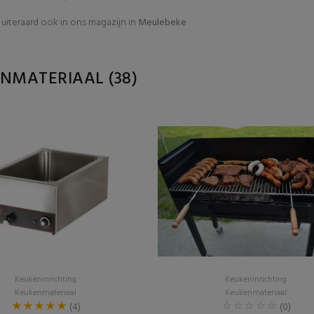
uiteraard ook in ons magazijn in
Meulebeke
ENMATERIAAL
(38)
Keukeninrichting
Keukeninrichting
Keukenmateriaal
Keukenmateriaal
(4)
(0)