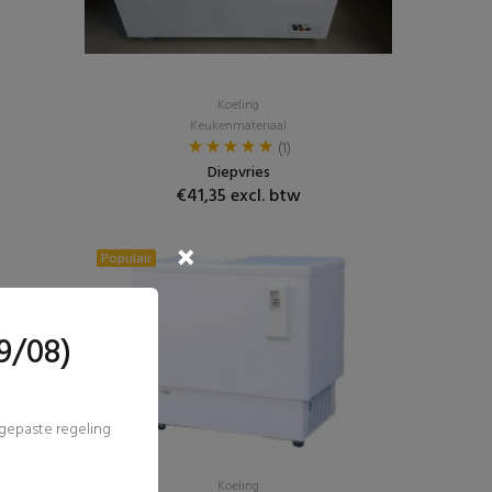
Koeling
Keukenmateriaal
(1)
Diepvries
€41,35 excl. btw
Populair
9/08)
ngepaste regeling
Koeling