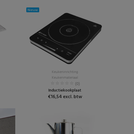
Nieuw
Keukeninrichting
Keukenmateriaal
(0)
Inductiekookplaat
€16,54 excl. btw