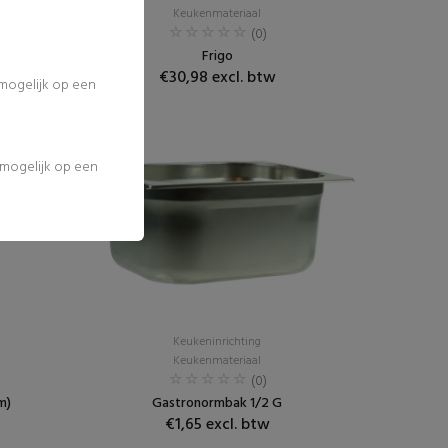
Keukenmateriaal
(0)
Frigo
€30,98 excl. btw
 mogelijk op een
l mogelijk op een
Keukeninrichting
Keukenmateriaal
(0)
m)
Gastronormbak 1/2 G
€1,65 excl. btw