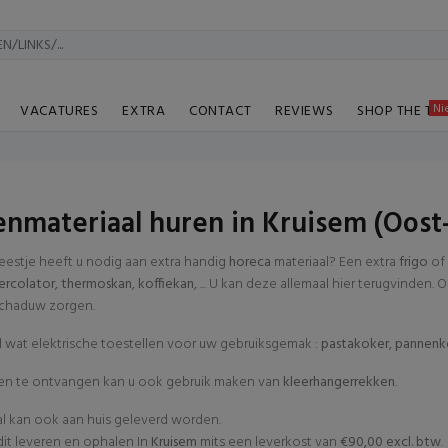
Ni
VACATURES
EXTRA
CONTACT
REVIEWS
SHOP THE TA
nmateriaal huren in Kruisem (Oost
eestje heeft u nodig aan extra handig
horeca
materiaal? Een extra
frigo
of
ercolator
,
thermoskan
,
koffiekan
, ... U kan deze allemaal hier terugvinden.
chaduw zorgen.
l wat elektrische toestellen voor uw gebruiksgemak :
pastakoker
,
pannenk
n te ontvangen kan u ook gebruik maken van
kleerhangerrekken
.
al kan ook aan huis geleverd worden.
t leveren en ophalen In
Kruisem
mits een leverkost van
€90,00 excl. btw
.