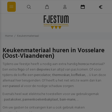
Home
Keukenmateriaal
Keukenmateriaal huren in Vosselare
(Oost-Vlaanderen)
Tijdens uw feestje heeft u nodig aan extra handig
horeca
materiaal?
Een extra
frigo
of een
diepvries
kan altijd van pas komen. Of voor
tijdens de koffie een
percolator
,
thermoskan
,
koffiekan
, ... U kan deze
allemaal hier terugvinden. Of heeft u het net iets te warm dan kan
een
parasol
al voor de nodige schaduw zorgen.
Evenals heel wat elektrische toestellen voor uw gebruiksgemak
:
pastakoker
,
pannenkoekenbakplaat
,
bain-marie
, ...
Om uw gasten te ontvangen kan u ook gebruik maken