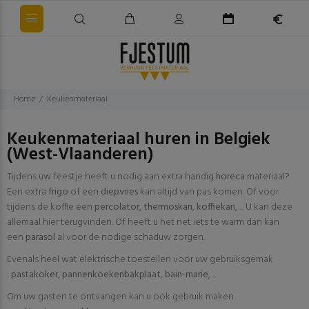
Home
Keukenmateriaal
Keukenmateriaal huren in Belgiek
(West-Vlaanderen)
Tijdens uw feestje heeft u nodig aan extra handig
horeca
materiaal?
Een extra
frigo
of een
diepvries
kan altijd van pas komen. Of voor
tijdens de koffie een
percolator
,
thermoskan
,
koffiekan
, ... U kan deze
allemaal hier terugvinden. Of heeft u het net iets te warm dan kan
een
parasol
al voor de nodige schaduw zorgen.
Evenals heel wat elektrische toestellen voor uw gebruiksgemak
:
pastakoker
,
pannenkoekenbakplaat
,
bain-marie
, ...
Om uw gasten te ontvangen kan u ook gebruik maken