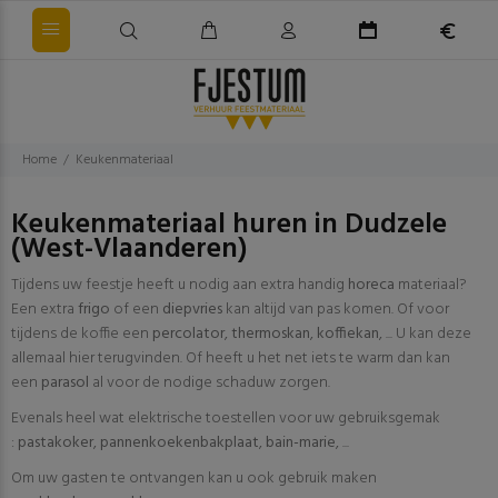
Home
Keukenmateriaal
Keukenmateriaal huren in Dudzele
(West-Vlaanderen)
Tijdens uw feestje heeft u nodig aan extra handig
horeca
materiaal?
Een extra
frigo
of een
diepvries
kan altijd van pas komen. Of voor
tijdens de koffie een
percolator
,
thermoskan
,
koffiekan
, ... U kan deze
allemaal hier terugvinden. Of heeft u het net iets te warm dan kan
een
parasol
al voor de nodige schaduw zorgen.
Evenals heel wat elektrische toestellen voor uw gebruiksgemak
:
pastakoker
,
pannenkoekenbakplaat
,
bain-marie
, ...
Om uw gasten te ontvangen kan u ook gebruik maken