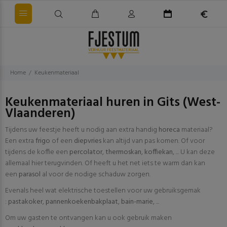
Home
Keukenmateriaal
Keukenmateriaal huren in Gits (West-
Vlaanderen)
Tijdens uw feestje heeft u nodig aan extra handig
horeca
materiaal?
Een extra
frigo
of een
diepvries
kan altijd van pas komen. Of voor
tijdens de koffie een
percolator
,
thermoskan
,
koffiekan
, ... U kan deze
allemaal hier terugvinden. Of heeft u het net iets te warm dan kan
een
parasol
al voor de nodige schaduw zorgen.
Evenals heel wat elektrische toestellen voor uw gebruiksgemak
:
pastakoker
,
pannenkoekenbakplaat
,
bain-marie
, ...
Om uw gasten te ontvangen kan u ook gebruik maken