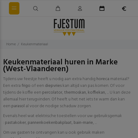
Home
Keukenmateriaal
Keukenmateriaal huren in Marke
(West-Vlaanderen)
Tijdens uw feestje heeft u nodig aan extra handig
horeca
materiaal?
Een extra
frigo
of een
diepvries
kan altijd van pas komen. Of voor
tijdens de koffie een
percolator
,
thermoskan
,
koffiekan
, ... U kan deze
allemaal hier terugvinden. Of heeft u het net iets te warm dan kan
een
parasol
al voor de nodige schaduw zorgen.
Evenals heel wat elektrische toestellen voor uw gebruiksgemak
:
pastakoker
,
pannenkoekenbakplaat
,
bain-marie
, ...
Om uw gasten te ontvangen kan u ook gebruik maken