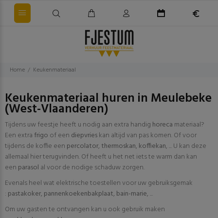
Home
Keukenmateriaal
Keukenmateriaal huren in Meulebeke
(West-Vlaanderen)
Tijdens uw feestje heeft u nodig aan extra handig
horeca
materiaal?
Een extra
frigo
of een
diepvries
kan altijd van pas komen. Of voor
tijdens de koffie een
percolator
,
thermoskan
,
koffiekan
, ... U kan deze
allemaal hier terugvinden. Of heeft u het net iets te warm dan kan
een
parasol
al voor de nodige schaduw zorgen.
Evenals heel wat elektrische toestellen voor uw gebruiksgemak
:
pastakoker
,
pannenkoekenbakplaat
,
bain-marie
, ...
Om uw gasten te ontvangen kan u ook gebruik maken