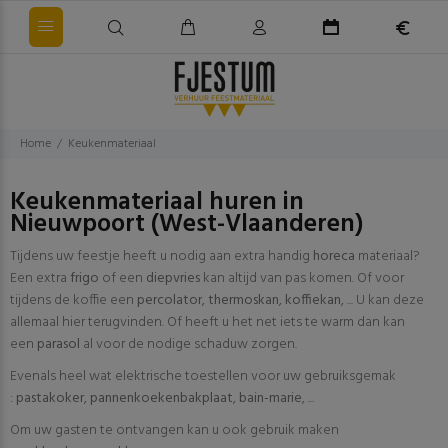
Home
Keukenmateriaal
Keukenmateriaal huren in
Nieuwpoort (West-Vlaanderen)
Tijdens uw feestje heeft u nodig aan extra handig
horeca
materiaal?
Een extra
frigo
of een
diepvries
kan altijd van pas komen. Of voor
tijdens de koffie een
percolator
,
thermoskan
,
koffiekan
, ... U kan deze
allemaal hier terugvinden. Of heeft u het net iets te warm dan kan
een
parasol
al voor de nodige schaduw zorgen.
Evenals heel wat elektrische toestellen voor uw gebruiksgemak
:
pastakoker
,
pannenkoekenbakplaat
,
bain-marie
, ...
Om uw gasten te ontvangen kan u ook gebruik maken