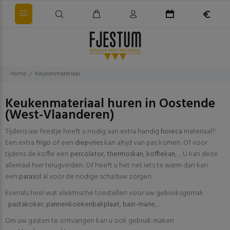
Home
Keukenmateriaal
Keukenmateriaal huren in Oostende
(West-Vlaanderen)
Tijdens uw feestje heeft u nodig aan extra handig
horeca
materiaal?
Een extra
frigo
of een
diepvries
kan altijd van pas komen. Of voor
tijdens de koffie een
percolator
,
thermoskan
,
koffiekan
, ... U kan deze
allemaal hier terugvinden. Of heeft u het net iets te warm dan kan
een
parasol
al voor de nodige schaduw zorgen.
Evenals heel wat elektrische toestellen voor uw gebruiksgemak
:
pastakoker
,
pannenkoekenbakplaat
,
bain-marie
, ...
Om uw gasten te ontvangen kan u ook gebruik maken