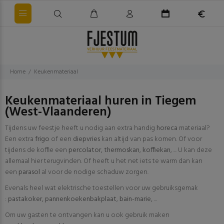
Home
Keukenmateriaal
Keukenmateriaal huren in Tiegem
(West-Vlaanderen)
Tijdens uw feestje heeft u nodig aan extra handig
horeca
materiaal?
Een extra
frigo
of een
diepvries
kan altijd van pas komen. Of voor
tijdens de koffie een
percolator
,
thermoskan
,
koffiekan
, ... U kan deze
allemaal hier terugvinden. Of heeft u het net iets te warm dan kan
een
parasol
al voor de nodige schaduw zorgen.
Evenals heel wat elektrische toestellen voor uw gebruiksgemak
:
pastakoker
,
pannenkoekenbakplaat
,
bain-marie
, ...
Om uw gasten te ontvangen kan u ook gebruik maken