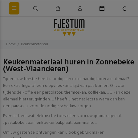
Home
Keukenmateriaal
Keukenmateriaal huren in Zonnebeke
(West-Vlaanderen)
Tijdens uw feestje heeft u nodig aan extra handig
horeca
materiaal?
Een extra
frigo
of een
diepvries
kan altijd van pas komen. Of voor
tijdens de koffie een
percolator
,
thermoskan
,
koffiekan
, ... U kan deze
allemaal hier terugvinden. Of heeft u het net iets te warm dan kan
een
parasol
al voor de nodige schaduw zorgen.
Evenals heel wat elektrische toestellen voor uw gebruiksgemak
:
pastakoker
,
pannenkoekenbakplaat
,
bain-marie
, ...
Om uw gasten te ontvangen kan u ook gebruik maken