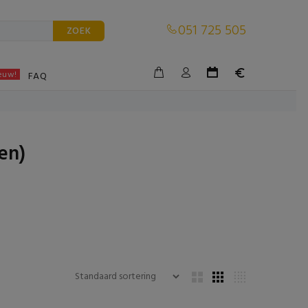
051 725 505
ZOEK
euw!
BLE
FAQ
en)