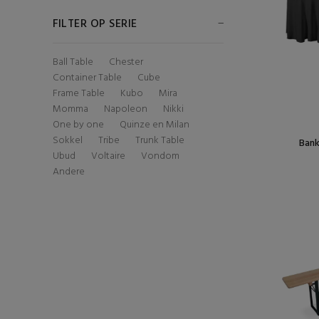
FILTER OP SERIE
Ball Table
Chester
Container Table
Cube
Frame Table
Kubo
Mira
Momma
Napoleon
Nikki
One by one
Quinze en Milan
Sokkel
Tribe
Trunk Table
Bank
Ubud
Voltaire
Vondom
Andere