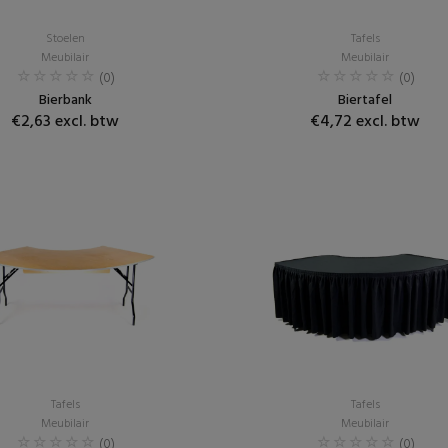
Stoelen
Tafels
Meubilair
Meubilair
(0)
(0)
Bierbank
Biertafel
€2,63 excl. btw
€4,72 excl. btw
Tafels
Tafels
Meubilair
Meubilair
(0)
(0)