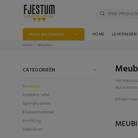
HOME
LEVERINGEN
FEESTMATERIAAL
Home
Meubilair
Meubi
CATEGORIEËN
Het materia
Meubilair
We komen di
Gedekte tafel
Afhalen kan 
Springkastelen
Keukenmateriaal
Inrichting
MEUBI
IJsblokken