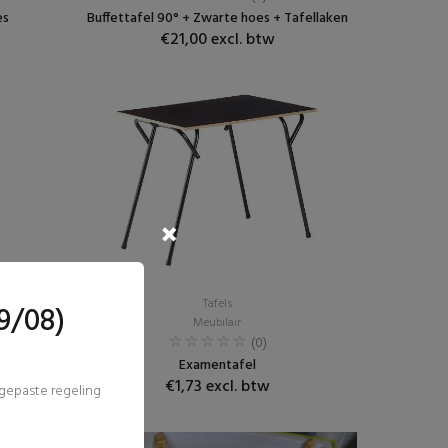
es
Buffettafel 90° + Zwarte hoes + Tafellaken
€21,00 excl. btw
Tafels
9/08)
Meubilair
(0)
Examentafel
€1,73 excl. btw
ngepaste regeling