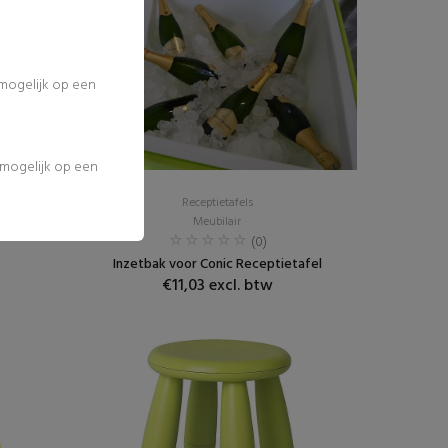
 mogelijk op een
l mogelijk op een
Receptietafels
Meubilair
(0)
Inzetbak voor Conic Receptietafel
€11,03 excl. btw