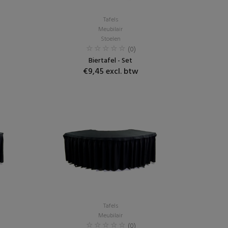
Tafels
Meubilair
Stoelen
(0)
Biertafel - Set
€9,45 excl. btw
Tafels
Meubilair
(0)