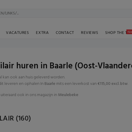
Ni
VACATURES
EXTRA
CONTACT
REVIEWS
SHOP THE TA
lair huren in Baarle (Oost-Vlaander
al kan ook aan huis geleverd worden.
t leveren en ophalen In
Baarle
mits een leverkost van
€115,00 excl. btw
.
uiteraard ook in ons magazijn in
Meulebeke
LAIR
(160)