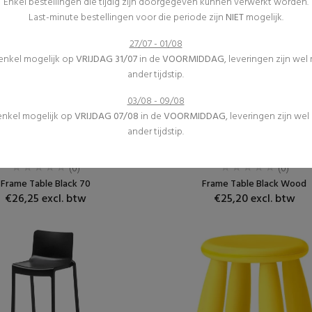
Enkel bestellingen die tijdig zijn doorgegeven kunnen verwerkt worden.
Last-minute bestellingen voor die periode zijn
NIET
mogelijk.
27/07 - 01/08
 enkel mogelijk op
VRIJDAG 31/07
in de
VOORMIDDAG
, leveringen zijn wel
ander tijdstip.
03/08 - 09/08
 enkel mogelijk op
VRIJDAG 07/08
in de
VOORMIDDAG
, leveringen zijn we
ander tijdstip.
Receptietafels
Receptietafels
Meubilair
Meubilair
(0)
(0)
Frame Table Black 70
Frame Table Black Wood
€26,25 excl. btw
€25,20 excl. btw