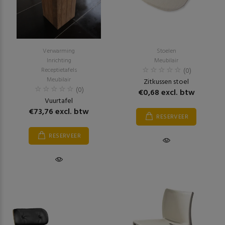
Verwarming
Stoelen
Inrichting
Meubilair
Receptietafels
(0)
Meubilair
Zitkussen stoel
(0)
€0,68 excl. btw
Vuurtafel
€73,76 excl. btw
RESERVEER
RESERVEER