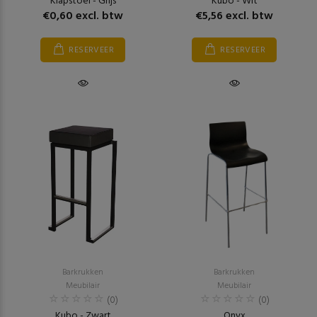
Klapstoel - Grijs
Kubo - Wit
€0,60 excl. btw
€5,56 excl. btw
RESERVEER
RESERVEER
Barkrukken
Barkrukken
Meubilair
Meubilair
(0)
(0)
Kubo - Zwart
Onyx