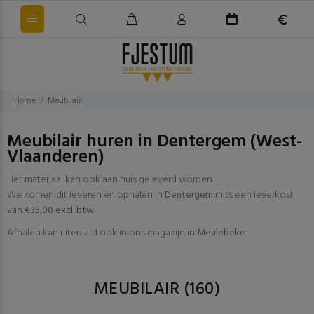
Home
Meubilair
Meubilair huren in Dentergem (West-
Vlaanderen)
Het materiaal kan ook aan huis geleverd worden.
We komen dit leveren en ophalen In
Dentergem
mits een leverkost
van
€35,00 excl. btw
.
Afhalen kan uiteraard ook in ons magazijn in
Meulebeke
MEUBILAIR
(160)