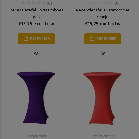
(0)
(0)
Receptietafel + Stretchhoes
Receptietafel + Stretchhoes
grijs
oranje
€15,75 excl. btw
€15,75 excl. btw
RESERVEER
RESERVEER
Receptietafels
Receptietafels