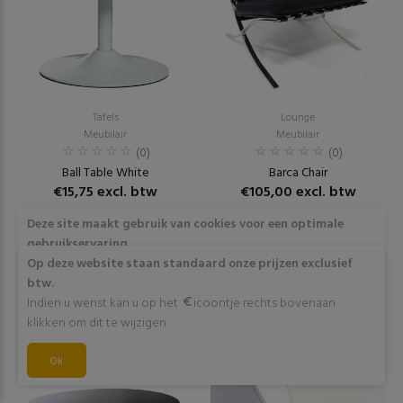
Tafels
Lounge
Meubilair
Meubilair
(0)
(0)
Ball Table White
Barca Chair
€15,75 excl. btw
€105,00 excl. btw
Deze site maakt gebruik van cookies voor een optimale
RESERVEER
RESERVEER
gebruikservaring
Door op "Akkoord" te klikken of verder gebruik te maken
Op deze website staan standaard onze prijzen exclusief
van deze website gaat stemt u in met het gebruik van deze
btw.
cookies. Wens je meer info omtrent deze cookies? Klik dan
Indien u wenst kan u op het
icoontje rechts bovenaan
op "Meer info".
klikken om dit te wijzigen.
Akkoord
Ok
Meer info