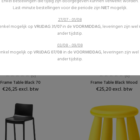
Enkel bestellingen die tijdig zijn doorgegeven kunnen verwerkt worden.
Last-minute bestellingen voor die periode zijn
NIET
mogelijk.
27/07 - 01/08
 enkel mogelijk op
VRIJDAG 31/07
in de
VOORMIDDAG
, leveringen zijn wel
ander tijdstip.
03/08 - 09/08
 enkel mogelijk op
VRIJDAG 07/08
in de
VOORMIDDAG
, leveringen zijn we
ander tijdstip.
Receptietafels
Receptietafels
Meubilair
Meubilair
(0)
(0)
Frame Table Black 70
Frame Table Black Wood
€26,25 excl. btw
€25,20 excl. btw