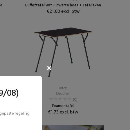
es
Buffettafel 90° + Zwarte hoes + Tafellaken
€21,00 excl. btw
Tafels
9/08)
Meubilair
(0)
Examentafel
€1,73 excl. btw
ngepaste regeling