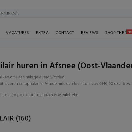
Ni
VACATURES
EXTRA
CONTACT
REVIEWS
SHOP THE TA
lair huren in Afsnee (Oost-Vlaande
al kan ook aan huis geleverd worden.
t leveren en ophalen In
Afsnee
mits een leverkost van
€140,00 excl. btw
.
uiteraard ook in ons magazijn in
Meulebeke
LAIR
(160)