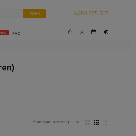
051 725 505
ZOEK
euw!
BLE
FAQ
ren)