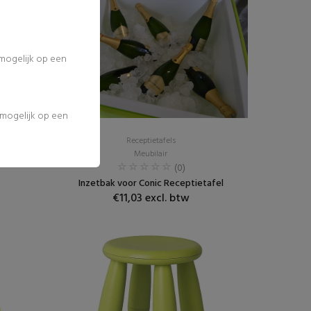
 mogelijk op een
l mogelijk op een
Receptietafels
Meubilair
(0)
Inzetbak voor Conic Receptietafel
€11,03 excl. btw