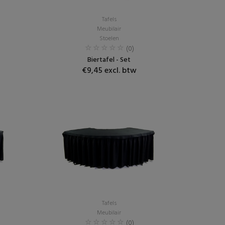
Tafels
Meubilair
Stoelen
(0)
Biertafel - Set
€9,45 excl. btw
Tafels
Meubilair
(0)