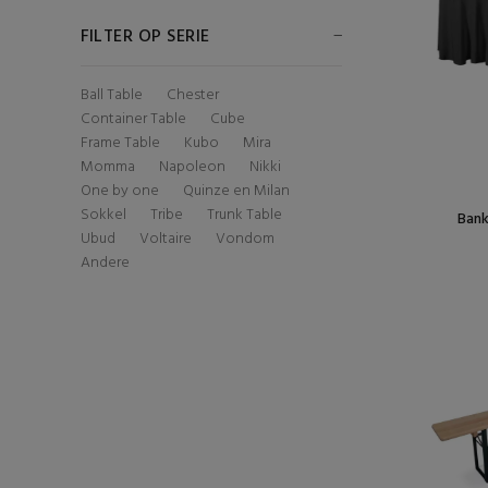
FILTER OP SERIE
Ball Table
Chester
Container Table
Cube
Frame Table
Kubo
Mira
Momma
Napoleon
Nikki
One by one
Quinze en Milan
Sokkel
Tribe
Trunk Table
Bank
Ubud
Voltaire
Vondom
Andere