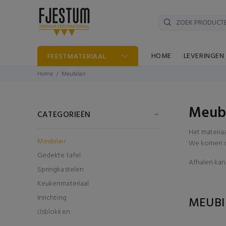
HOME
LEVERINGEN
FEESTMATERIAAL
Home
Meubilair
Meubi
CATEGORIEËN
Het materia
Meubilair
We komen di
Gedekte tafel
Afhalen kan 
Springkastelen
Keukenmateriaal
Inrichting
MEUBI
IJsblokken