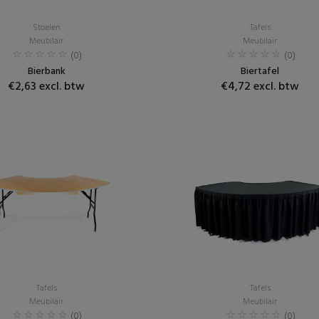
Stoelen
Tafels
Meubilair
Meubilair
(0)
(0)
Bierbank
Biertafel
€2,63 excl. btw
€4,72 excl. btw
Tafels
Tafels
Meubilair
Meubilair
(0)
(0)