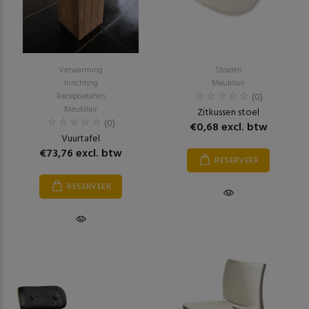
Verwarming
Stoelen
Inrichting
Meubilair
Receptietafels
(0)
Meubilair
Zitkussen stoel
(0)
€0,68 excl. btw
Vuurtafel
€73,76 excl. btw
RESERVEER
RESERVEER