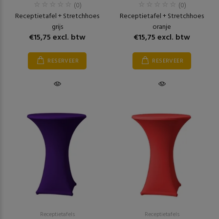
(0)
(0)
Receptietafel + Stretchhoes
Receptietafel + Stretchhoes
grijs
oranje
€15,75 excl. btw
€15,75 excl. btw
RESERVEER
RESERVEER
Receptietafels
Receptietafels