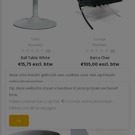
Tafels
Lounge
Meubilair
Meubilair
(0)
(0)
Ball Table White
Barca Chair
€15,75 excl. btw
€105,00 excl. btw
Deze site maakt gebruik van cookies voor een optimale
RESERVEER
RESERVEER
gebruikservaring
Door op "Akkoord" te klikken of verder gebruik te maken
Op deze website staan standaard onze prijzen exclusief
van deze website gaat stemt u in met het gebruik van deze
btw.
cookies. Wens je meer info omtrent deze cookies? Klik dan
Indien u wenst kan u op het
icoontje rechts bovenaan
op "Meer info".
klikken om dit te wijzigen.
Akkoord
Ok
Meer info