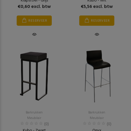
Klapstoel - Grijs
Kubo - Wit
€0,60 excl. btw
€5,56 excl. btw
RESERVEER
RESERVEER
Barkrukken
Barkrukken
Meubilair
Meubilair
(0)
(0)
Kubo - Zwart
Onyx