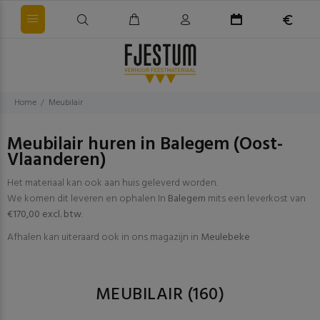
Home
Meubilair
Meubilair huren in Balegem (Oost-
Vlaanderen)
Het materiaal kan ook aan huis geleverd worden.
We komen dit leveren en ophalen In
Balegem
mits een leverkost van
€170,00 excl. btw
.
Afhalen kan uiteraard ook in ons magazijn in
Meulebeke
MEUBILAIR
(160)