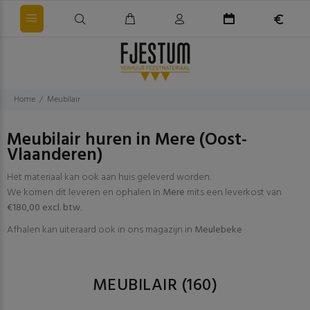
Home
Meubilair
Meubilair huren in Mere (Oost-
Vlaanderen)
Het materiaal kan ook aan huis geleverd worden.
We komen dit leveren en ophalen In
Mere
mits een leverkost van
€180,00 excl. btw
.
Afhalen kan uiteraard ook in ons magazijn in
Meulebeke
MEUBILAIR
(160)