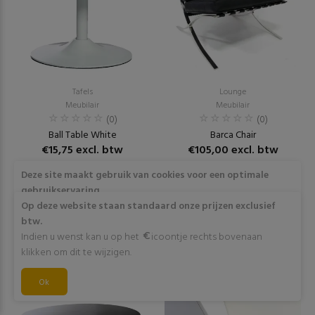
Tafels
Lounge
Meubilair
Meubilair
(0)
(0)
Ball Table White
Barca Chair
€15,75 excl. btw
€105,00 excl. btw
Deze site maakt gebruik van cookies voor een optimale
RESERVEER
RESERVEER
gebruikservaring
Door op "Akkoord" te klikken of verder gebruik te maken
Op deze website staan standaard onze prijzen exclusief
van deze website gaat stemt u in met het gebruik van deze
btw.
cookies. Wens je meer info omtrent deze cookies? Klik dan
Indien u wenst kan u op het
icoontje rechts bovenaan
op "Meer info".
klikken om dit te wijzigen.
Akkoord
Ok
Meer info