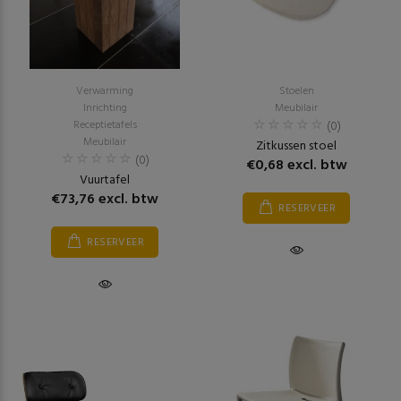
Verwarming
Stoelen
Inrichting
Meubilair
Receptietafels
(0)
Meubilair
Zitkussen stoel
(0)
€0,68 excl. btw
Vuurtafel
€73,76 excl. btw
RESERVEER
RESERVEER