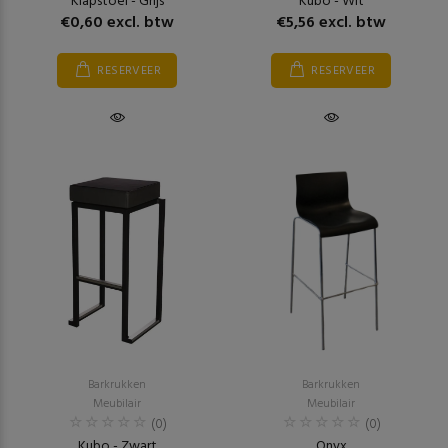
Klapstoel - Grijs
Kubo - Wit
€0,60 excl. btw
€5,56 excl. btw
RESERVEER
RESERVEER
Barkrukken
Barkrukken
Meubilair
Meubilair
(0)
(0)
Kubo - Zwart
Onyx