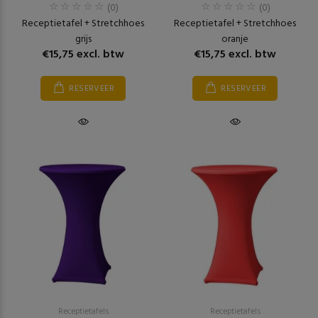
(0)
(0)
Receptietafel + Stretchhoes
Receptietafel + Stretchhoes
grijs
oranje
€15,75 excl. btw
€15,75 excl. btw
RESERVEER
RESERVEER
Receptietafels
Receptietafels