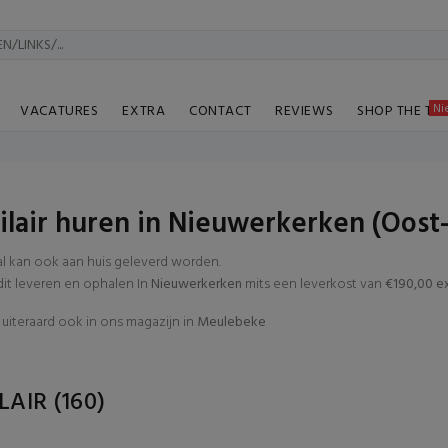
Ni
VACATURES
EXTRA
CONTACT
REVIEWS
SHOP THE TA
lair huren in Nieuwerkerken (Oost
al kan ook aan huis geleverd worden.
t leveren en ophalen In
Nieuwerkerken
mits een leverkost van
€190,00 ex
uiteraard ook in ons magazijn in
Meulebeke
LAIR
(160)