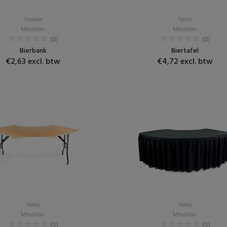
Stoelen
Tafels
Meubilair
Meubilair
(0)
(0)
Bierbank
Biertafel
€2,63 excl. btw
€4,72 excl. btw
Tafels
Tafels
Meubilair
Meubilair
(0)
(0)