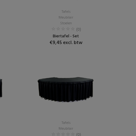
Tafels
Meubilair
Stoelen
(0)
Biertafel - Set
€9,45 excl. btw
Tafels
Meubilair
(0)