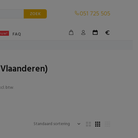
051 725 505
ZOEK
euw!
BLE
FAQ
-Vlaanderen)
cl. btw
.