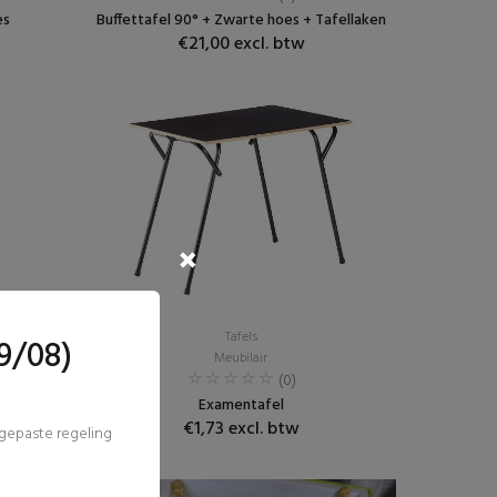
es
Buffettafel 90° + Zwarte hoes + Tafellaken
€21,00 excl. btw
Tafels
9/08)
Meubilair
(0)
Examentafel
€1,73 excl. btw
ngepaste regeling