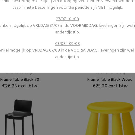
Enkel bestellingen die tijdig zijn doorgegeven kunnen verwerkt worden.
Last-minute bestellingen voor die periode zijn
NIET
mogelijk.
27/07 - 01/08
 enkel mogelijk op
VRIJDAG 31/07
in de
VOORMIDDAG
, leveringen zijn wel
ander tijdstip.
03/08 - 09/08
 enkel mogelijk op
VRIJDAG 07/08
in de
VOORMIDDAG
, leveringen zijn we
ander tijdstip.
Receptietafels
Receptietafels
Meubilair
Meubilair
(0)
(0)
Frame Table Black 70
Frame Table Black Wood
€26,25 excl. btw
€25,20 excl. btw