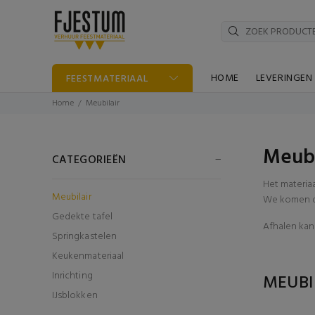
HOME
LEVERINGEN
FEESTMATERIAAL
Home
Meubilair
Meubi
CATEGORIEËN
Het materia
Meubilair
We komen di
Gedekte tafel
Afhalen kan 
Springkastelen
Keukenmateriaal
Inrichting
MEUBI
IJsblokken