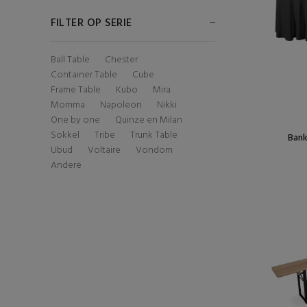
FILTER OP SERIE
Ball Table
Chester
Container Table
Cube
Frame Table
Kubo
Mira
Momma
Napoleon
Nikki
One by one
Quinze en Milan
Sokkel
Tribe
Trunk Table
Bank
Ubud
Voltaire
Vondom
Andere