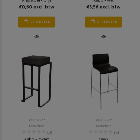
Klapstoel - Grijs
Kubo - Wit
€0,60 excl. btw
€5,56 excl. btw
RESERVEER
RESERVEER
Barkrukken
Barkrukken
Meubilair
Meubilair
(0)
(0)
Kubo - Zwart
Onyx