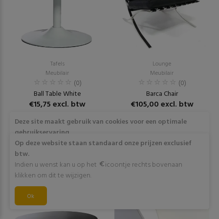
Tafels
Lounge
Meubilair
Meubilair
(0)
(0)
Ball Table White
Barca Chair
€15,75 excl. btw
€105,00 excl. btw
Deze site maakt gebruik van cookies voor een optimale
RESERVEER
RESERVEER
gebruikservaring
Door op "Akkoord" te klikken of verder gebruik te maken
Op deze website staan standaard onze prijzen exclusief
van deze website gaat stemt u in met het gebruik van deze
btw.
cookies. Wens je meer info omtrent deze cookies? Klik dan
Indien u wenst kan u op het
icoontje rechts bovenaan
op "Meer info".
klikken om dit te wijzigen.
Akkoord
Ok
Meer info