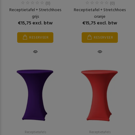
(0)
(0)
Receptietafel + Stretchhoes
Receptietafel + Stretchhoes
grijs
oranje
€15,75 excl. btw
€15,75 excl. btw
RESERVEER
RESERVEER
Receptietafels
Receptietafels