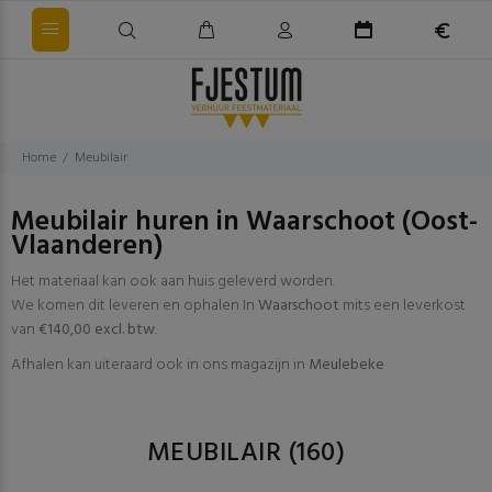
Home
Meubilair
Meubilair huren in Waarschoot (Oost-
Vlaanderen)
Het materiaal kan ook aan huis geleverd worden.
We komen dit leveren en ophalen In
Waarschoot
mits een leverkost
van
€140,00 excl. btw
.
Afhalen kan uiteraard ook in ons magazijn in
Meulebeke
MEUBILAIR
(160)