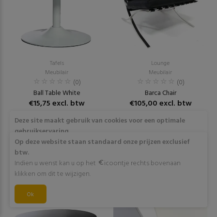
Tafels
Lounge
Meubilair
Meubilair
(0)
(0)
Ball Table White
Barca Chair
€15,75 excl. btw
€105,00 excl. btw
Deze site maakt gebruik van cookies voor een optimale
RESERVEER
RESERVEER
gebruikservaring
Door op "Akkoord" te klikken of verder gebruik te maken
Op deze website staan standaard onze prijzen exclusief
van deze website gaat stemt u in met het gebruik van deze
btw.
cookies. Wens je meer info omtrent deze cookies? Klik dan
Indien u wenst kan u op het
icoontje rechts bovenaan
op "Meer info".
klikken om dit te wijzigen.
Akkoord
Ok
Meer info