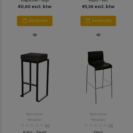
Klapstoel - Grijs
Kubo - Wit
€0,60 excl. btw
€5,56 excl. btw
RESERVEER
RESERVEER
Barkrukken
Barkrukken
Meubilair
Meubilair
(0)
(0)
Kubo - Zwart
Onyx