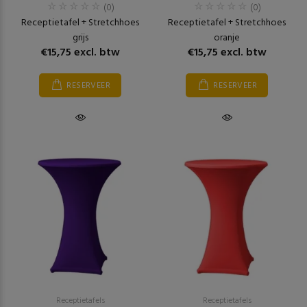
(0)
(0)
Receptietafel + Stretchhoes
Receptietafel + Stretchhoes
grijs
oranje
€15,75 excl. btw
€15,75 excl. btw
RESERVEER
RESERVEER
Receptietafels
Receptietafels