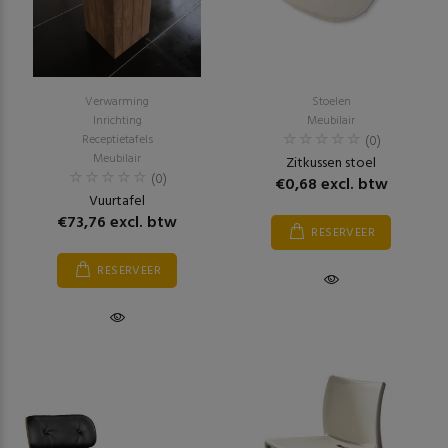
Verwarming
Stoelen
Inrichting
Meubilair
Receptietafels
(0)
Meubilair
Zitkussen stoel
(0)
€0,68 excl. btw
Vuurtafel
€73,76 excl. btw
RESERVEER
RESERVEER