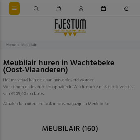
Home
Meubilair
Meubilair huren in Wachtebeke
(Oost-Vlaanderen)
Het materiaal kan ook aan huis geleverd worden.
We komen dit leveren en ophalen In
Wachtebeke
mits een leverkost
van
€205,00 excl. btw
.
Afhalen kan uiteraard ook in ons magazijn in
Meulebeke
MEUBILAIR
(160)