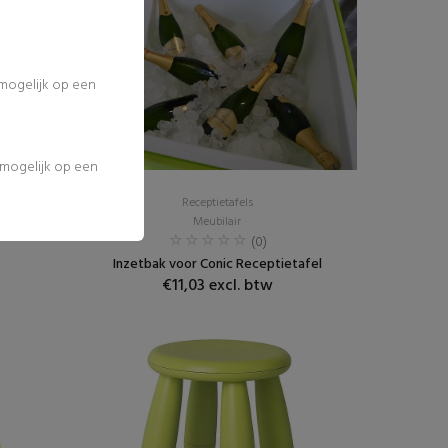
 mogelijk op een
l mogelijk op een
Receptietafels
Meubilair
(0)
Inzetbak voor Conic Receptietafel
€11,03 excl. btw