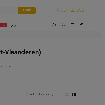
051 725 505
ZOEK
euw!
BLE
FAQ
t-Vlaanderen)
xcl. btw
.