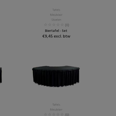
Tafels
Meubilair
Stoelen
(0)
Biertafel - Set
€9,45 excl. btw
Tafels
Meubilair
(0)