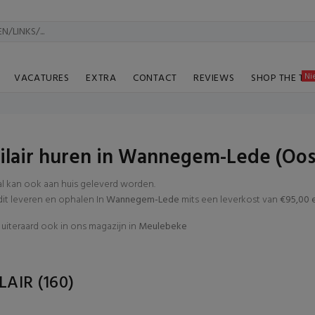
Ni
VACATURES
EXTRA
CONTACT
REVIEWS
SHOP THE TA
lair huren in Wannegem-Lede (Oos
al kan ook aan huis geleverd worden.
t leveren en ophalen In
Wannegem-Lede
mits een leverkost van
€95,00 e
uiteraard ook in ons magazijn in
Meulebeke
LAIR
(160)