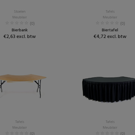
Stoelen
Tafels
Meubilair
Meubilair
(0)
(0)
Bierbank
Biertafel
€2,63 excl. btw
€4,72 excl. btw
Tafels
Tafels
Meubilair
Meubilair
(0)
(0)