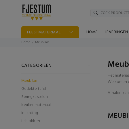
HOME
LEVERINGEN
FEESTMATERIAAL
Home
Meubilair
Meubi
CATEGORIEËN
Het materia
Meubilair
We komen di
Gedekte tafel
Afhalen kan 
Springkastelen
Keukenmateriaal
Inrichting
MEUBI
IJsblokken