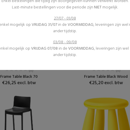
Enkel bestellingen die tijdig zijn doorgegeven kunnen verwerkt worden.
Last-minute bestellingen voor die periode zijn
NIET
mogelijk.
27/07 - 01/08
 enkel mogelijk op
VRIJDAG 31/07
in de
VOORMIDDAG
, leveringen zijn wel
ander tijdstip.
03/08 - 09/08
 enkel mogelijk op
VRIJDAG 07/08
in de
VOORMIDDAG
, leveringen zijn we
ander tijdstip.
Receptietafels
Receptietafels
Meubilair
Meubilair
(0)
(0)
Frame Table Black 70
Frame Table Black Wood
€26,25 excl. btw
€25,20 excl. btw