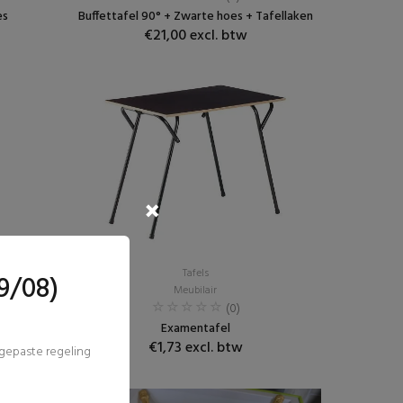
es
Buffettafel 90° + Zwarte hoes + Tafellaken
€21,00 excl. btw
Tafels
9/08)
Meubilair
(0)
Examentafel
€1,73 excl. btw
ngepaste regeling