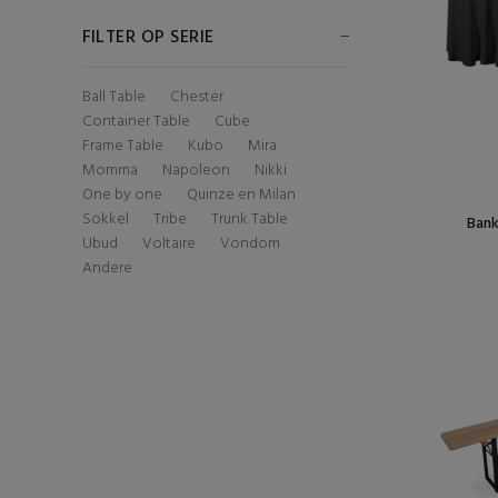
FILTER OP SERIE
Ball Table
Chester
Container Table
Cube
Frame Table
Kubo
Mira
Momma
Napoleon
Nikki
One by one
Quinze en Milan
Sokkel
Tribe
Trunk Table
Bank
Ubud
Voltaire
Vondom
Andere