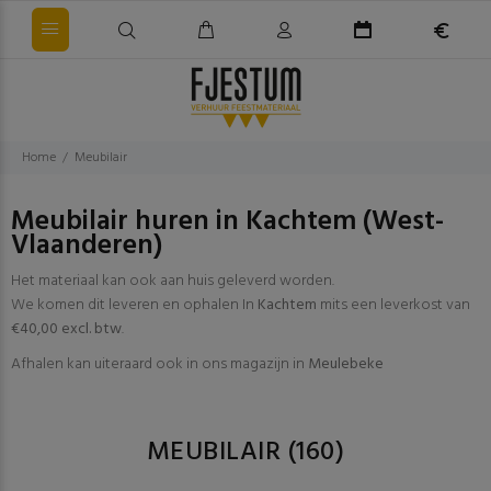
Home
Meubilair
Meubilair huren in Kachtem (West-
Vlaanderen)
Het materiaal kan ook aan huis geleverd worden.
We komen dit leveren en ophalen In
Kachtem
mits een leverkost van
€40,00 excl. btw
.
Afhalen kan uiteraard ook in ons magazijn in
Meulebeke
MEUBILAIR
(160)