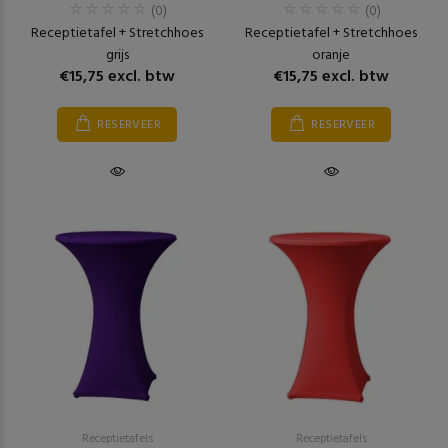
(0)
(0)
Receptietafel + Stretchhoes
Receptietafel + Stretchhoes
grijs
oranje
€15,75 excl. btw
€15,75 excl. btw
RESERVEER
RESERVEER
Receptietafels
Receptietafels