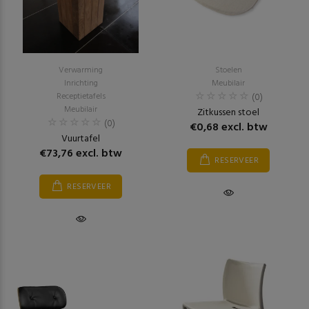
Verwarming
Stoelen
Inrichting
Meubilair
Receptietafels
(0)
Meubilair
Zitkussen stoel
(0)
€0,68 excl. btw
Vuurtafel
€73,76 excl. btw
RESERVEER
RESERVEER