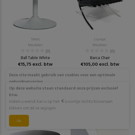
Tafels
Lounge
Meubilair
Meubilair
(0)
(0)
Ball Table White
Barca Chair
€15,75 excl. btw
€105,00 excl. btw
Deze site maakt gebruik van cookies voor een optimale
RESERVEER
RESERVEER
gebruikservaring
Door op "Akkoord" te klikken of verder gebruik te maken
Op deze website staan standaard onze prijzen exclusief
van deze website gaat stemt u in met het gebruik van deze
btw.
cookies. Wens je meer info omtrent deze cookies? Klik dan
Indien u wenst kan u op het
icoontje rechts bovenaan
op "Meer info".
klikken om dit te wijzigen.
Akkoord
Ok
Meer info