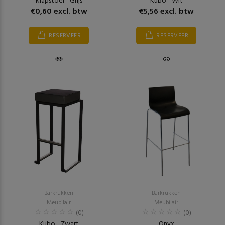
Klapstoel - Grijs
Kubo - Wit
€0,60 excl. btw
€5,56 excl. btw
RESERVEER
RESERVEER
Barkrukken
Barkrukken
Meubilair
Meubilair
(0)
(0)
Kubo - Zwart
Onyx