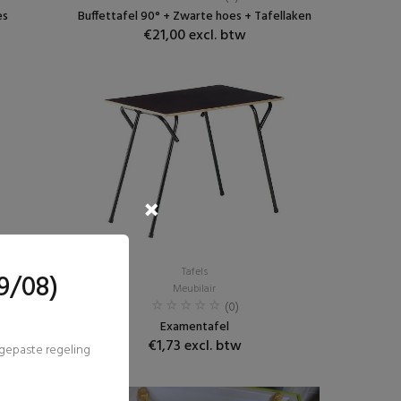
es
Buffettafel 90° + Zwarte hoes + Tafellaken
€21,00 excl. btw
Tafels
9/08)
Meubilair
(0)
Examentafel
€1,73 excl. btw
ngepaste regeling