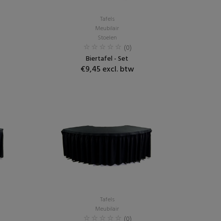
Tafels
Meubilair
Stoelen
(0)
Biertafel - Set
€9,45 excl. btw
Tafels
Meubilair
(0)