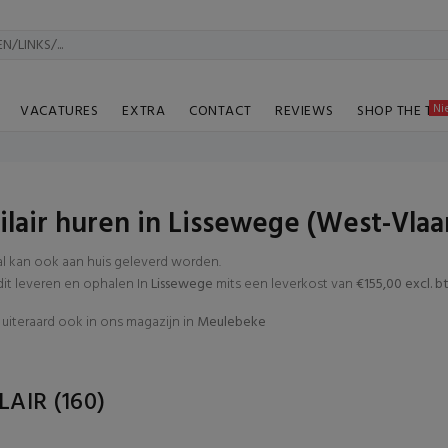
Ni
VACATURES
EXTRA
CONTACT
REVIEWS
SHOP THE TA
lair huren in Lissewege (West-Vla
al kan ook aan huis geleverd worden.
t leveren en ophalen In
Lissewege
mits een leverkost van
€155,00 excl. b
uiteraard ook in ons magazijn in
Meulebeke
LAIR
(160)