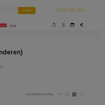
051 725 505
ZOEK
euw!
BLE
FAQ
anderen)
tw
.