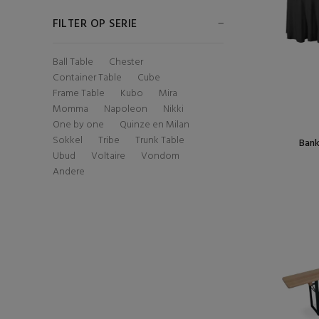
FILTER OP SERIE
Ball Table
Chester
Container Table
Cube
Frame Table
Kubo
Mira
Momma
Napoleon
Nikki
One by one
Quinze en Milan
Sokkel
Tribe
Trunk Table
Bank
Ubud
Voltaire
Vondom
Andere