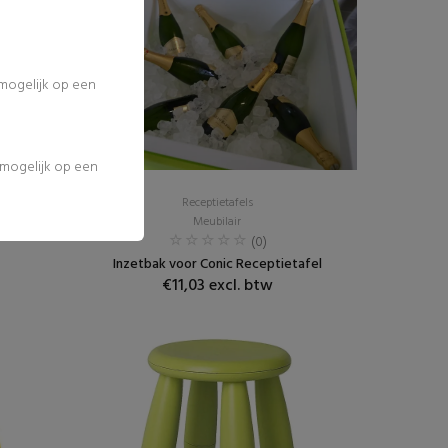
 mogelijk op een
l mogelijk op een
Receptietafels
Meubilair
(0)
Inzetbak voor Conic Receptietafel
€11,03 excl. btw