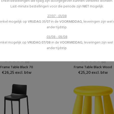
Enkel bestellingen die tijdig zijn doorgegeven kunnen verwerkt worden.
Last-minute bestellingen voor die periode zijn
NIET
mogelijk.
27/07 - 01/08
 enkel mogelijk op
VRIJDAG 31/07
in de
VOORMIDDAG
, leveringen zijn wel
ander tijdstip.
03/08 - 09/08
 enkel mogelijk op
VRIJDAG 07/08
in de
VOORMIDDAG
, leveringen zijn we
ander tijdstip.
Receptietafels
Receptietafels
Meubilair
Meubilair
(0)
(0)
Frame Table Black 70
Frame Table Black Wood
€26,25 excl. btw
€25,20 excl. btw