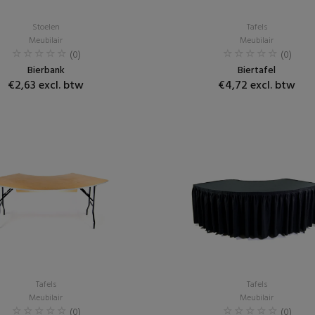
Stoelen
Tafels
Meubilair
Meubilair
(0)
(0)
Bierbank
Biertafel
€2,63 excl. btw
€4,72 excl. btw
Tafels
Tafels
Meubilair
Meubilair
(0)
(0)