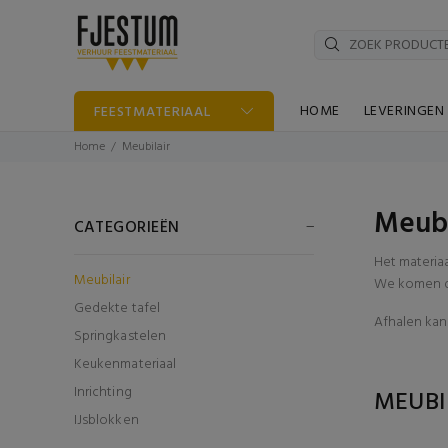
HOME
LEVERINGEN
FEESTMATERIAAL
Home
Meubilair
Meubi
CATEGORIEËN
Het materia
Meubilair
We komen di
Gedekte tafel
Afhalen kan 
Springkastelen
Keukenmateriaal
Inrichting
MEUBI
IJsblokken