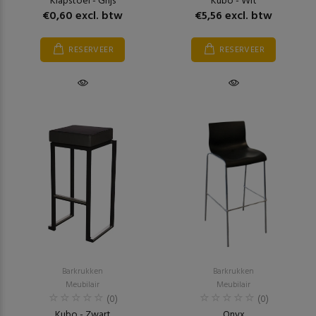
Klapstoel - Grijs
Kubo - Wit
€0,60 excl. btw
€5,56 excl. btw
RESERVEER
RESERVEER
Barkrukken
Barkrukken
Meubilair
Meubilair
(0)
(0)
Kubo - Zwart
Onyx