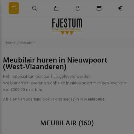
Home
Meubilair
Meubilair huren in Nieuwpoort
(West-Vlaanderen)
Het materiaal kan ook aan huis geleverd worden.
We komen dit leveren en ophalen In
Nieuwpoort
mits een leverkost
van
€205,00 excl. btw
.
Afhalen kan uiteraard ook in ons magazijn in
Meulebeke
MEUBILAIR
(160)