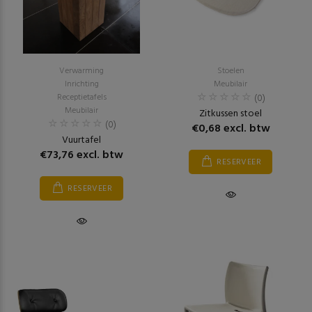
Verwarming
Stoelen
Inrichting
Meubilair
Receptietafels
(0)
Meubilair
Zitkussen stoel
(0)
€0,68 excl. btw
Vuurtafel
€73,76 excl. btw
RESERVEER
RESERVEER