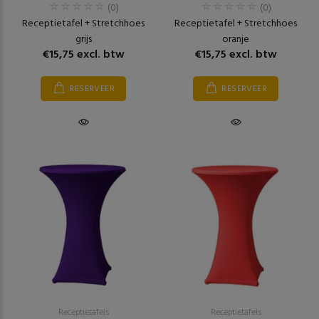
(0)
(0)
Receptietafel + Stretchhoes
Receptietafel + Stretchhoes
grijs
oranje
€15,75 excl. btw
€15,75 excl. btw
RESERVEER
RESERVEER
Receptietafels
Receptietafels