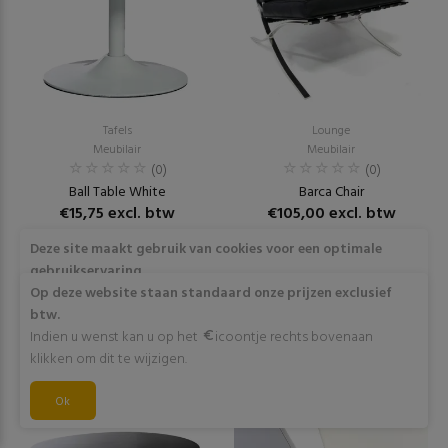
Tafels
Lounge
Meubilair
Meubilair
(0)
(0)
Ball Table White
Barca Chair
€15,75 excl. btw
€105,00 excl. btw
Deze site maakt gebruik van cookies voor een optimale
RESERVEER
RESERVEER
gebruikservaring
Door op "Akkoord" te klikken of verder gebruik te maken
Op deze website staan standaard onze prijzen exclusief
van deze website gaat stemt u in met het gebruik van deze
btw.
cookies. Wens je meer info omtrent deze cookies? Klik dan
Indien u wenst kan u op het
icoontje rechts bovenaan
op "Meer info".
klikken om dit te wijzigen.
Akkoord
Ok
Meer info