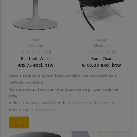
Tafels
Lounge
Meubilair
Meubilair
(0)
(0)
Ball Table White
Barca Chair
€15,75 excl. btw
€105,00 excl. btw
Deze site maakt gebruik van cookies voor een optimale
RESERVEER
RESERVEER
gebruikservaring
Door op "Akkoord" te klikken of verder gebruik te maken
Op deze website staan standaard onze prijzen exclusief
van deze website gaat stemt u in met het gebruik van deze
btw.
cookies. Wens je meer info omtrent deze cookies? Klik dan
Indien u wenst kan u op het
icoontje rechts bovenaan
op "Meer info".
klikken om dit te wijzigen.
Akkoord
Ok
Meer info