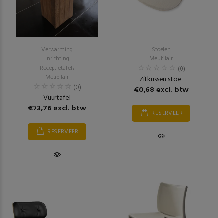
Verwarming
Stoelen
Inrichting
Meubilair
Receptietafels
(0)
Meubilair
Zitkussen stoel
(0)
€0,68 excl. btw
Vuurtafel
€73,76 excl. btw
RESERVEER
RESERVEER