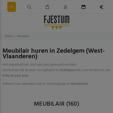
Home
Meubilair
Meubilair huren in Zedelgem (West-
Vlaanderen)
Het materiaal kan ook aan huis geleverd worden.
We komen dit leveren en ophalen In
Zedelgem
mits een leverkost van
€110,00 excl. btw
.
Afhalen kan uiteraard ook in ons magazijn in
Meulebeke
MEUBILAIR
(160)