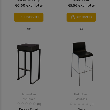
Klapstoel - Grijs
Kubo - Wit
€0,60 excl. btw
€5,56 excl. btw
RESERVEER
RESERVEER
Barkrukken
Barkrukken
Meubilair
Meubilair
(0)
(0)
Kubo - Zwart
Onyx