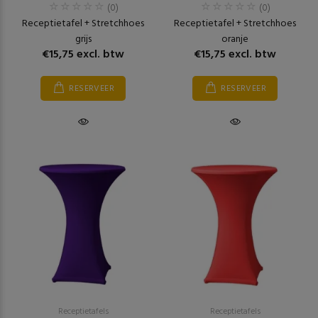
(0)
(0)
Receptietafel + Stretchhoes
Receptietafel + Stretchhoes
grijs
oranje
€15,75 excl. btw
€15,75 excl. btw
RESERVEER
RESERVEER
Receptietafels
Receptietafels