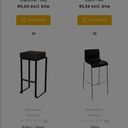
Klapstoel - Grijs
Kubo - Wit
€0,60 excl. btw
€5,56 excl. btw
RESERVEER
RESERVEER
Barkrukken
Barkrukken
Meubilair
Meubilair
(0)
(0)
Kubo - Zwart
Onyx