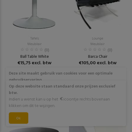
Tafels
Lounge
Meubilair
Meubilair
(0)
(0)
Ball Table White
Barca Chair
€15,75 excl. btw
€105,00 excl. btw
Deze site maakt gebruik van cookies voor een optimale
RESERVEER
RESERVEER
gebruikservaring
Door op "Akkoord" te klikken of verder gebruik te maken
Op deze website staan standaard onze prijzen exclusief
van deze website gaat stemt u in met het gebruik van deze
btw.
cookies. Wens je meer info omtrent deze cookies? Klik dan
Indien u wenst kan u op het
icoontje rechts bovenaan
op "Meer info".
klikken om dit te wijzigen.
Akkoord
Ok
Meer info