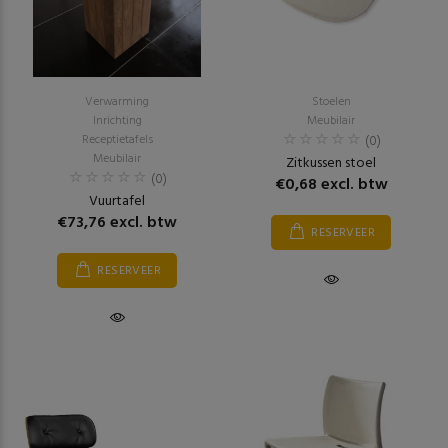
Verwarming
Stoelen
Inrichting
Meubilair
Receptietafels
(0)
Meubilair
Zitkussen stoel
(0)
€0,68 excl. btw
Vuurtafel
€73,76 excl. btw
RESERVEER
RESERVEER