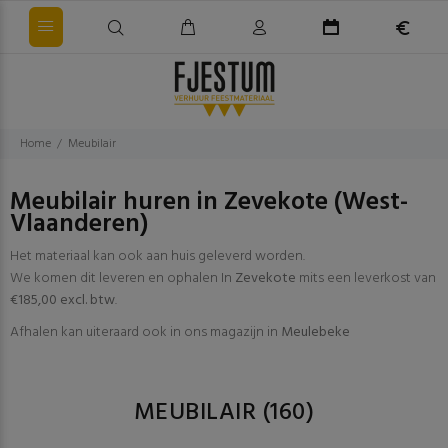
Home
Meubilair
Meubilair huren in Zevekote (West-
Vlaanderen)
Het materiaal kan ook aan huis geleverd worden.
We komen dit leveren en ophalen In
Zevekote
mits een leverkost van
€185,00 excl. btw
.
Afhalen kan uiteraard ook in ons magazijn in
Meulebeke
MEUBILAIR
(160)