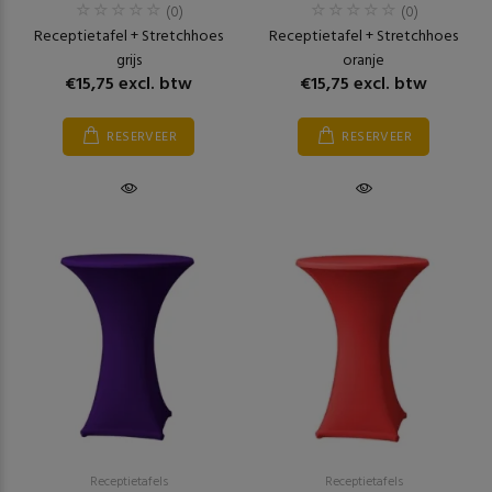
(0)
(0)
Receptietafel + Stretchhoes
Receptietafel + Stretchhoes
grijs
oranje
€15,75 excl. btw
€15,75 excl. btw
RESERVEER
RESERVEER
Receptietafels
Receptietafels