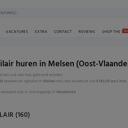
Ni
VACATURES
EXTRA
CONTACT
REVIEWS
SHOP THE TA
lair huren in Melsen (Oost-Vlaande
al kan ook aan huis geleverd worden.
t leveren en ophalen In
Melsen
mits een leverkost van
€140,00 excl. btw
.
uiteraard ook in ons magazijn in
Meulebeke
LAIR
(160)