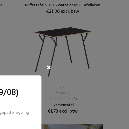
es
Buffettafel 90° + Zwarte hoes + Tafellaken
€21,00 excl. btw
Tafels
9/08)
Meubilair
(0)
Examentafel
€1,73 excl. btw
ngepaste regeling