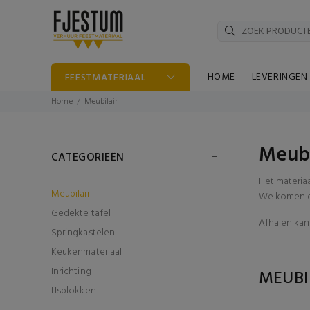
HOME
LEVERINGEN
FEESTMATERIAAL
Home
Meubilair
Meubi
CATEGORIEËN
Het materia
Meubilair
We komen di
Gedekte tafel
Afhalen kan 
Springkastelen
Keukenmateriaal
Inrichting
MEUBI
IJsblokken