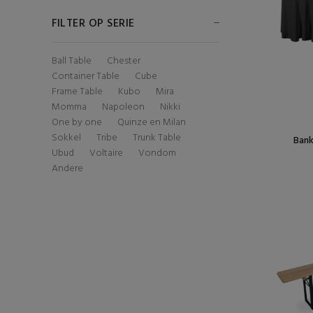
FILTER OP SERIE
Ball Table
Chester
Container Table
Cube
Frame Table
Kubo
Mira
Momma
Napoleon
Nikki
One by one
Quinze en Milan
Sokkel
Tribe
Trunk Table
Bank
Ubud
Voltaire
Vondom
Andere