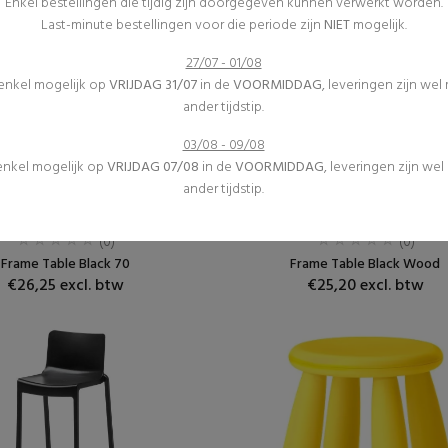
Enkel bestellingen die tijdig zijn doorgegeven kunnen verwerkt worden.
Last-minute bestellingen voor die periode zijn
NIET
mogelijk.
27/07 - 01/08
 enkel mogelijk op
VRIJDAG 31/07
in de
VOORMIDDAG
, leveringen zijn wel
ander tijdstip.
03/08 - 09/08
 enkel mogelijk op
VRIJDAG 07/08
in de
VOORMIDDAG
, leveringen zijn we
ander tijdstip.
Receptietafels
Receptietafels
Meubilair
Meubilair
(0)
(0)
Frame Table Black 70
Frame Table Black Wood
€26,25 excl. btw
€25,20 excl. btw