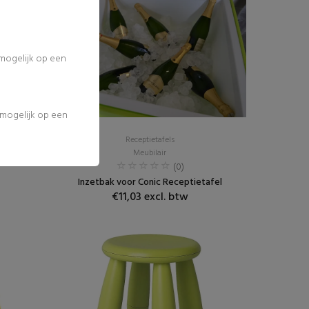
 mogelijk op een
l mogelijk op een
Receptietafels
Meubilair
(0)
Inzetbak voor Conic Receptietafel
€11,03 excl. btw