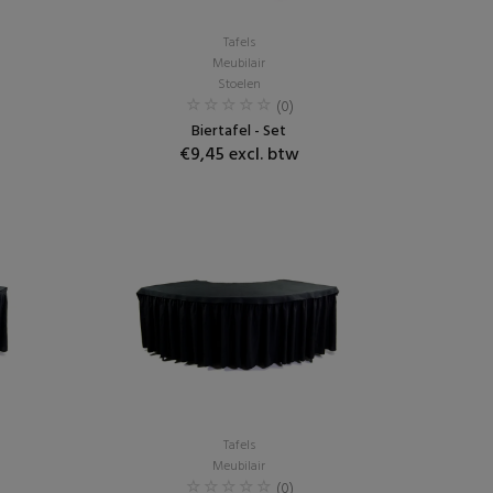
Tafels
Meubilair
Stoelen
(0)
Biertafel - Set
€9,45 excl. btw
Tafels
Meubilair
(0)