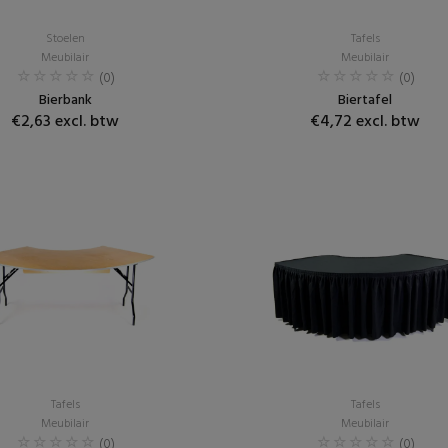
Stoelen
Tafels
Meubilair
Meubilair
(0)
(0)
Bierbank
Biertafel
€2,63 excl. btw
€4,72 excl. btw
Tafels
Tafels
Meubilair
Meubilair
(0)
(0)