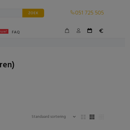
051 725 505
ZOEK
euw!
BLE
FAQ
ren)