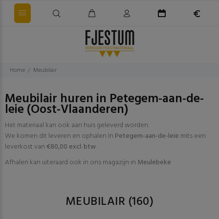
Home
Meubilair
Meubilair huren in Petegem-aan-de-
leie (Oost-Vlaanderen)
Het materiaal kan ook aan huis geleverd worden.
We komen dit leveren en ophalen In
Petegem-aan-de-leie
mits een
leverkost van
€80,00 excl. btw
.
Afhalen kan uiteraard ook in ons magazijn in
Meulebeke
MEUBILAIR
(160)