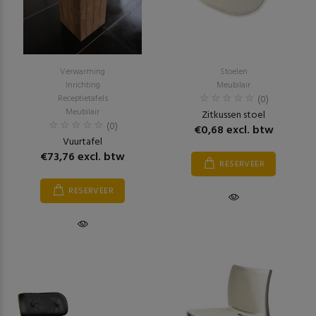
Verwarming
Stoelen
Inrichting
Meubilair
Receptietafels
(0)
Meubilair
Zitkussen stoel
(0)
€0,68 excl. btw
Vuurtafel
€73,76 excl. btw
RESERVEER
RESERVEER