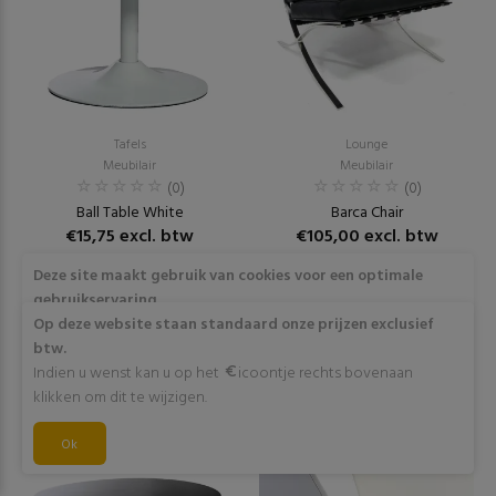
Tafels
Lounge
Meubilair
Meubilair
(0)
(0)
Ball Table White
Barca Chair
€15,75 excl. btw
€105,00 excl. btw
Deze site maakt gebruik van cookies voor een optimale
RESERVEER
RESERVEER
gebruikservaring
Door op "Akkoord" te klikken of verder gebruik te maken
Op deze website staan standaard onze prijzen exclusief
van deze website gaat stemt u in met het gebruik van deze
btw.
cookies. Wens je meer info omtrent deze cookies? Klik dan
Indien u wenst kan u op het
icoontje rechts bovenaan
op "Meer info".
klikken om dit te wijzigen.
Akkoord
Ok
Meer info