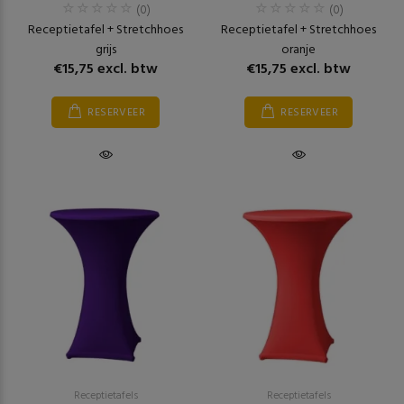
(0)
(0)
Receptietafel + Stretchhoes
Receptietafel + Stretchhoes
grijs
oranje
€15,75 excl. btw
€15,75 excl. btw
RESERVEER
RESERVEER
Receptietafels
Receptietafels