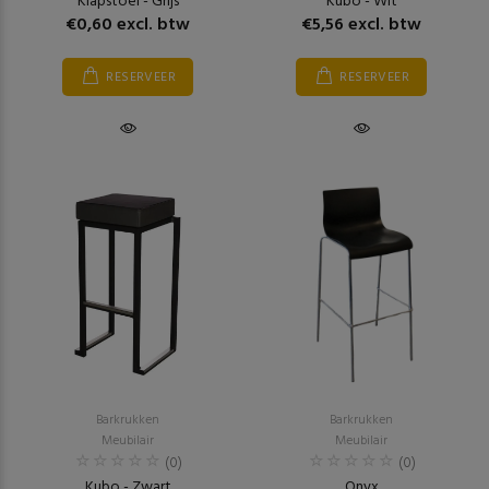
Klapstoel - Grijs
Kubo - Wit
€0,60 excl. btw
€5,56 excl. btw
RESERVEER
RESERVEER
Barkrukken
Barkrukken
Meubilair
Meubilair
(0)
(0)
Kubo - Zwart
Onyx