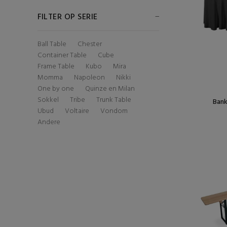
FILTER OP SERIE
Ball Table
Chester
Container Table
Cube
Frame Table
Kubo
Mira
Momma
Napoleon
Nikki
One by one
Quinze en Milan
Sokkel
Tribe
Trunk Table
Bank
Ubud
Voltaire
Vondom
Andere