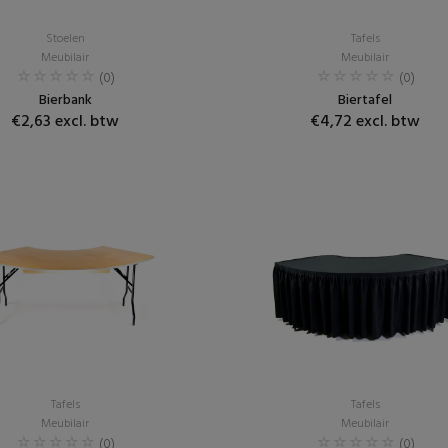
Stoelen
Tafels
Meubilair
Meubilair
(0)
(0)
Bierbank
Biertafel
€2,63 excl. btw
€4,72 excl. btw
Tafels
Tafels
Meubilair
Meubilair
(0)
(0)