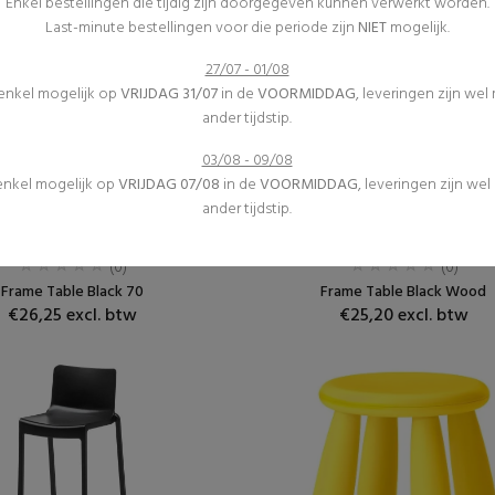
Enkel bestellingen die tijdig zijn doorgegeven kunnen verwerkt worden.
Last-minute bestellingen voor die periode zijn
NIET
mogelijk.
27/07 - 01/08
 enkel mogelijk op
VRIJDAG 31/07
in de
VOORMIDDAG
, leveringen zijn wel
ander tijdstip.
03/08 - 09/08
 enkel mogelijk op
VRIJDAG 07/08
in de
VOORMIDDAG
, leveringen zijn we
ander tijdstip.
Receptietafels
Receptietafels
Meubilair
Meubilair
(0)
(0)
Frame Table Black 70
Frame Table Black Wood
€26,25 excl. btw
€25,20 excl. btw