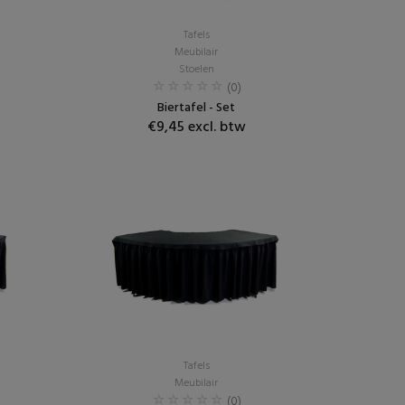
Tafels
Meubilair
Stoelen
(0)
Biertafel - Set
€9,45 excl. btw
Tafels
Meubilair
(0)