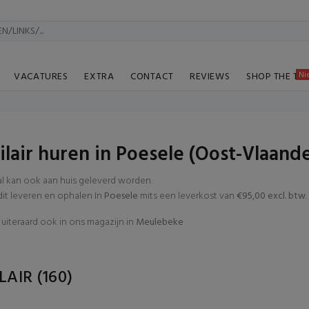
Ni
VACATURES
EXTRA
CONTACT
REVIEWS
SHOP THE TA
lair huren in Poesele (Oost-Vlaand
al kan ook aan huis geleverd worden.
t leveren en ophalen In
Poesele
mits een leverkost van
€95,00 excl. btw
.
uiteraard ook in ons magazijn in
Meulebeke
LAIR
(160)