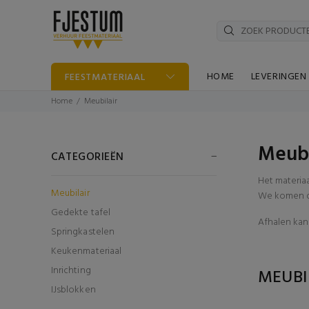
HOME
LEVERINGEN
FEESTMATERIAAL
Home
Meubilair
Meubi
CATEGORIEËN
Het materia
Meubilair
We komen di
Gedekte tafel
Afhalen kan 
Springkastelen
Keukenmateriaal
Inrichting
MEUBI
IJsblokken