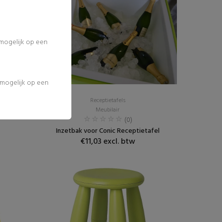
 mogelijk op een
l mogelijk op een
Receptietafels
Meubilair
(0)
Inzetbak voor Conic Receptietafel
€11,03 excl. btw