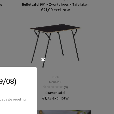
es
Buffettafel 90° + Zwarte hoes + Tafellaken
€21,00 excl. btw
Tafels
9/08)
Meubilair
(0)
Examentafel
€1,73 excl. btw
ngepaste regeling