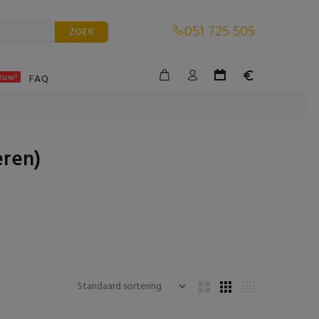
051 725 505
ZOEK
euw!
BLE
FAQ
eren)