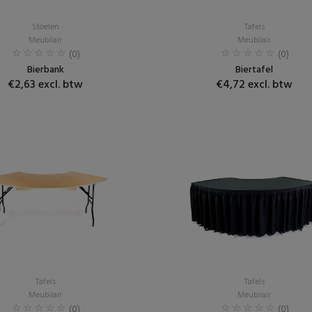
Stoelen
Tafels
Meubilair
Meubilair
(0)
(0)
Bierbank
Biertafel
€2,63 excl. btw
€4,72 excl. btw
Tafels
Tafels
Meubilair
Meubilair
(0)
(0)