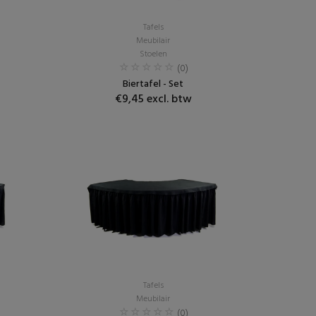
Tafels
Meubilair
Stoelen
(0)
Biertafel - Set
€9,45 excl. btw
Tafels
Meubilair
(0)