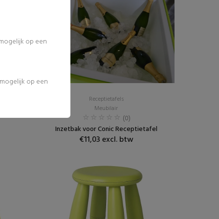
 mogelijk op een
l mogelijk op een
Receptietafels
Meubilair
(0)
Inzetbak voor Conic Receptietafel
€11,03 excl. btw