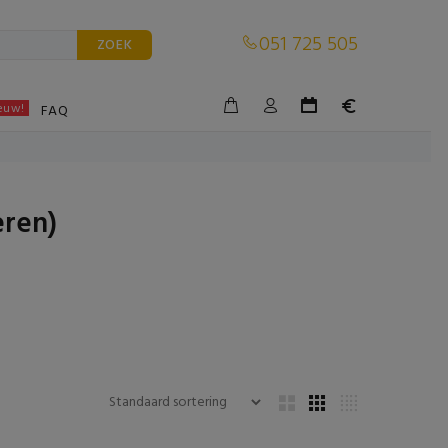
051 725 505
ZOEK
euw!
BLE
FAQ
eren)