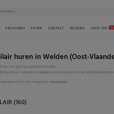
Ni
VACATURES
EXTRA
CONTACT
REVIEWS
SHOP THE TA
lair huren in Welden (Oost-Vlaand
al kan ook aan huis geleverd worden.
t leveren en ophalen In
Welden
mits een leverkost van
€120,00 excl. btw
.
uiteraard ook in ons magazijn in
Meulebeke
LAIR
(160)