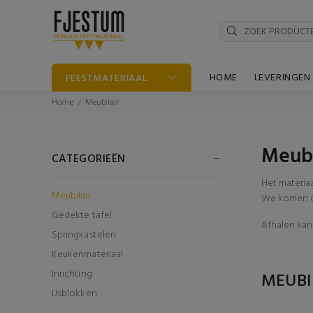
HOME
LEVERINGEN
FEESTMATERIAAL
Home
Meubilair
Meubi
CATEGORIEËN
Het materia
Meubilair
We komen di
Gedekte tafel
Afhalen kan 
Springkastelen
Keukenmateriaal
Inrichting
MEUBI
IJsblokken