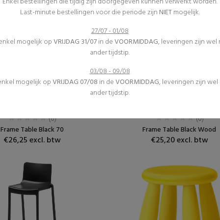
Enkel bestellingen die tijdig zijn doorgegeven kunnen verwerkt worden.
Last-minute bestellingen voor die periode zijn
NIET
mogelijk.
27/07 - 01/08
 enkel mogelijk op
VRIJDAG 31/07
in de
VOORMIDDAG
, leveringen zijn wel
ander tijdstip.
03/08 - 09/08
 enkel mogelijk op
VRIJDAG 07/08
in de
VOORMIDDAG
, leveringen zijn we
ander tijdstip.
Receptietafels
Receptietafels
Meubilair
Meubilair
(0)
(0)
Frame Table Black 70
Frame Table Black Wood
€26,25 excl. btw
€25,20 excl. btw