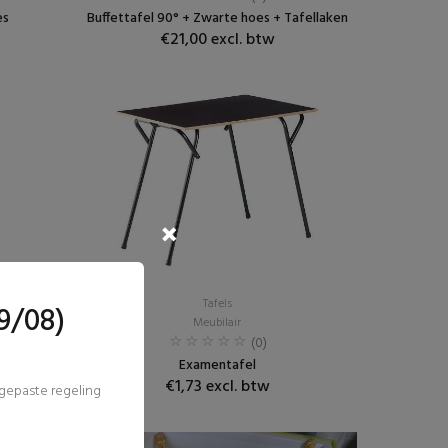
es
Buffettafel 90° + Zwarte hoes + Tafellaken
€21,00 excl. btw
Tafels
9/08)
Meubilair
(0)
Examentafel
€1,73 excl. btw
ngepaste regeling