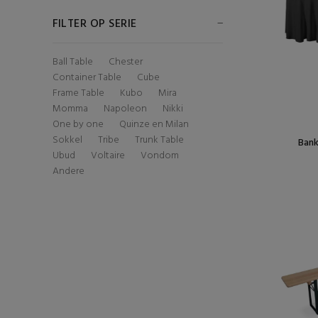
FILTER OP SERIE
Ball Table
Chester
Container Table
Cube
Frame Table
Kubo
Mira
Momma
Napoleon
Nikki
One by one
Quinze en Milan
Sokkel
Tribe
Trunk Table
Bank
Ubud
Voltaire
Vondom
Andere