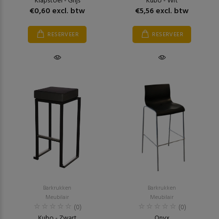
Klapstoel - Grijs
Kubo - Wit
€0,60 excl. btw
€5,56 excl. btw
RESERVEER
RESERVEER
Barkrukken
Barkrukken
Meubilair
Meubilair
(0)
(0)
Kubo - Zwart
Onyx