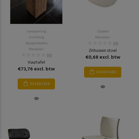
Verwarming
Stoelen
Inrichting
Meubilair
Receptietafels
(0)
Meubilair
Zitkussen stoel
(0)
€0,68 excl. btw
Vuurtafel
€73,76 excl. btw
RESERVEER
RESERVEER