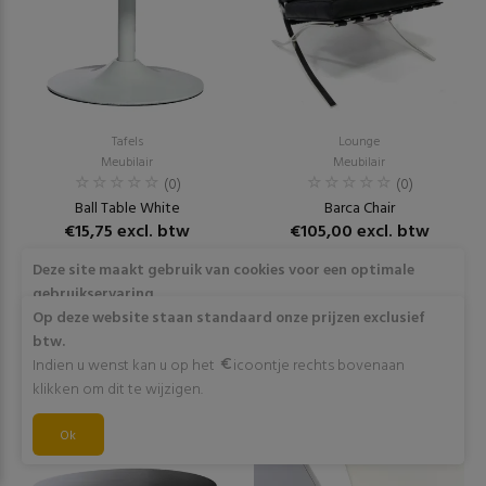
Tafels
Lounge
Meubilair
Meubilair
(0)
(0)
Ball Table White
Barca Chair
€15,75 excl. btw
€105,00 excl. btw
Deze site maakt gebruik van cookies voor een optimale
RESERVEER
RESERVEER
gebruikservaring
Door op "Akkoord" te klikken of verder gebruik te maken
Op deze website staan standaard onze prijzen exclusief
van deze website gaat stemt u in met het gebruik van deze
btw.
cookies. Wens je meer info omtrent deze cookies? Klik dan
Indien u wenst kan u op het
icoontje rechts bovenaan
op "Meer info".
klikken om dit te wijzigen.
Akkoord
Ok
Meer info