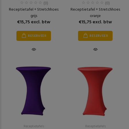
(0)
(0)
Receptietafel + Stretchhoes
Receptietafel + Stretchhoes
grijs
oranje
€15,75 excl. btw
€15,75 excl. btw
RESERVEER
RESERVEER
Receptietafels
Receptietafels