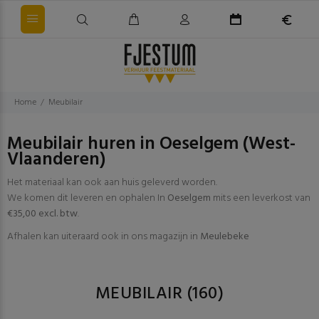
Home
Meubilair
Meubilair huren in Oeselgem (West-
Vlaanderen)
Het materiaal kan ook aan huis geleverd worden.
We komen dit leveren en ophalen In
Oeselgem
mits een leverkost van
€35,00 excl. btw
.
Afhalen kan uiteraard ook in ons magazijn in
Meulebeke
MEUBILAIR
(160)