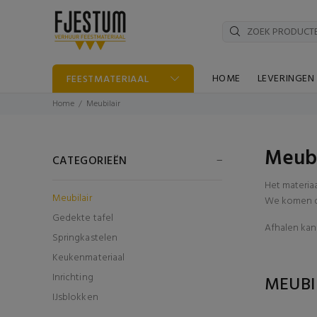
HOME
LEVERINGEN
FEESTMATERIAAL
Home
Meubilair
Meubi
CATEGORIEËN
Het materia
Meubilair
We komen di
Gedekte tafel
Afhalen kan 
Springkastelen
Keukenmateriaal
Inrichting
MEUBI
IJsblokken