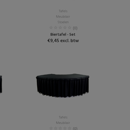
Tafels
Meubilair
Stoelen
(0)
Biertafel - Set
€9,45 excl. btw
Tafels
Meubilair
(0)