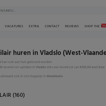
Ni
VACATURES
EXTRA
CONTACT
REVIEWS
SHOP THE TA
lair huren in Vladslo (West-Vlaand
al kan ook aan huis geleverd worden.
t leveren en ophalen In
Vladslo
mits een leverkost van
€125,00 excl. btw
.
uiteraard ook in ons magazijn in
Meulebeke
LAIR
(160)