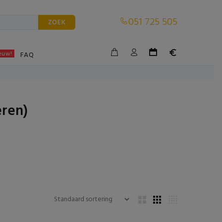
051 725 505
ZOEK
euw!
BLE
FAQ
eren)