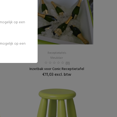
 mogelijk op een
l mogelijk op een
Receptietafels
Meubilair
(0)
Inzetbak voor Conic Receptietafel
€11,03 excl. btw