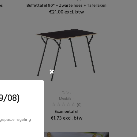
es
Buffettafel 90° + Zwarte hoes + Tafellaken
€21,00 excl. btw
Tafels
9/08)
Meubilair
(0)
Examentafel
€1,73 excl. btw
ngepaste regeling