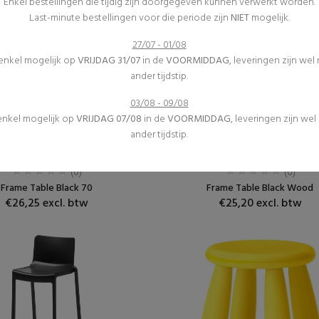
Enkel bestellingen die tijdig zijn doorgegeven kunnen verwerkt worden.
Last-minute bestellingen voor die periode zijn
NIET
mogelijk.
27/07 - 01/08
 enkel mogelijk op
VRIJDAG 31/07
in de
VOORMIDDAG
, leveringen zijn wel
ander tijdstip.
03/08 - 09/08
 enkel mogelijk op
VRIJDAG 07/08
in de
VOORMIDDAG
, leveringen zijn we
ander tijdstip.
Receptietafels
Receptietafels
Meubilair
Meubilair
(0)
(0)
Frame Table Black 70
Frame Table Black Wood
€26,25 excl. btw
€25,20 excl. btw