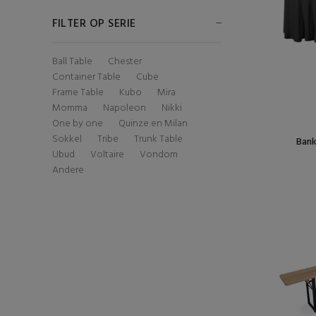
FILTER OP SERIE
Ball Table
Chester
Container Table
Cube
Frame Table
Kubo
Mira
Momma
Napoleon
Nikki
One by one
Quinze en Milan
Sokkel
Tribe
Trunk Table
Bank
Ubud
Voltaire
Vondom
Andere