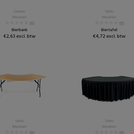
Stoelen
Tafels
Meubilair
Meubilair
(0)
(0)
Bierbank
Biertafel
€2,63 excl. btw
€4,72 excl. btw
Tafels
Tafels
Meubilair
Meubilair
(0)
(0)