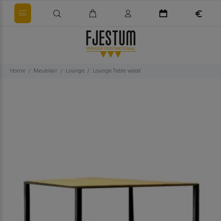
Home
Meubilair
Lounge
Lounge Table wood