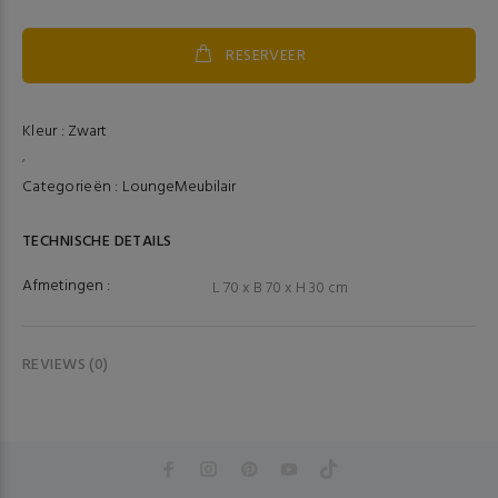
RESERVEER
Kleur :
Zwart
,
Categorieën :
Lounge
Meubilair
TECHNISCHE DETAILS
Afmetingen :
L 70 x B 70 x H 30 cm
REVIEWS (0)