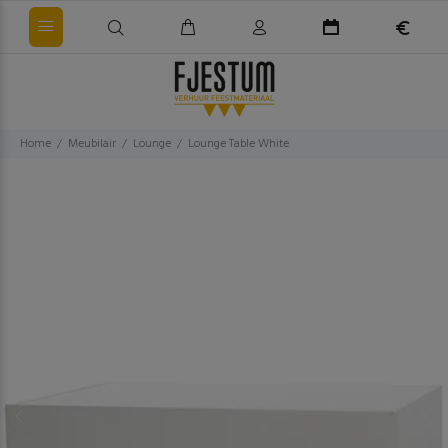
Home
Meubilair
Lounge
Lounge Table White