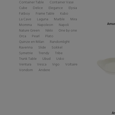
Container Table
Container Vase
Cube
Delice
Elegance
Elysia
Fatboy
Frame Table
Kubo
La Cave
Laguna
Marble
Mira
Amus
Momma
Napoleon
Napoli
Nature Green
Nikki
One by one
Orca
Pearl
Plato
Quinze en Milan
Randomlight
Ravenna
Slide
Sokkel
Symetrie
Trendy
Tribe
Trunk Table
Ubud
Usko
Ventura
Vesca
Vigo
Voltaire
Vondom
Andere
Am