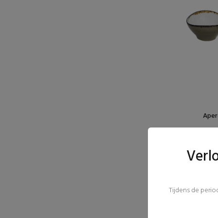
Apero
Verl
Tijdens de peri