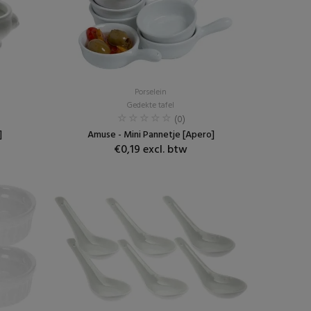
Porselein
Gedekte tafel
(0)
]
Amuse - Mini Pannetje [Apero]
€0,19 excl. btw