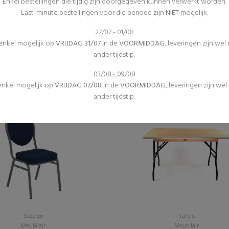
Enkel bestellingen die tijdig zijn doorgegeven kunnen verwerkt worden.
Last-minute bestellingen voor die periode zijn
NIET
mogelijk.
27/07 - 01/08
Diverse
Springkastelen
 enkel mogelijk op
VRIJDAG 31/07
in de
VOORMIDDAG
, leveringen zijn wel
Inrichting
(0)
ander tijdstip.
(0)
Attractie "rodeostier"
Asbak - Staand
€395,00 excl. btw
03/08 - 09/08
€6,30 excl. btw
 enkel mogelijk op
VRIJDAG 07/08
in de
VOORMIDDAG
, leveringen zijn we
ander tijdstip.
Stoelen
Tafels
Meubilair
Meubilair