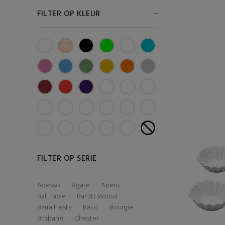
FILTER OP KLEUR
FILTER OP SERIE
Adesso
Agate
Apero
Ball Table
Bar 3D Wood
Barra Fiesta
Basic
Bourgie
Brisbane
Chester