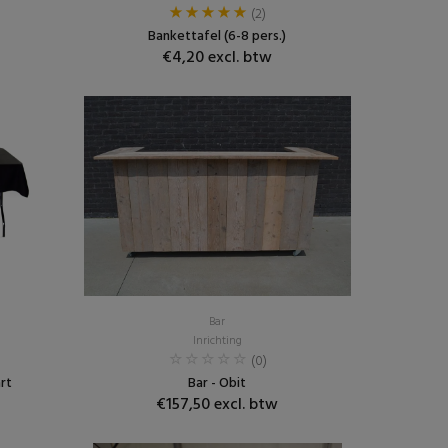
(2)
Bankettafel (6-8 pers.)
€4,20 excl. btw
Bar
Inrichting
(0)
rt
Bar - Obit
€157,50 excl. btw