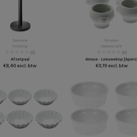
Decoratie
Porselein
Inrichting
Gedekte tafel
(0)
(0)
Afzetpaal
Amuse - Leeuwekop [Apero
€8,40 excl. btw
€0,19 excl. btw