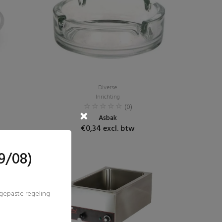
Diverse
Inrichting
(0)
Asbak
€0,34 excl. btw
9/08)
ngepaste regeling