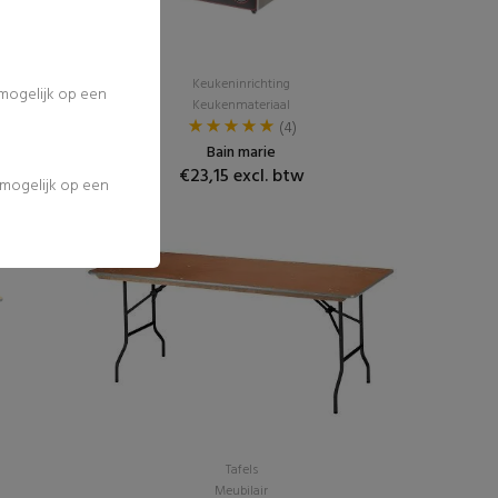
Keukeninrichting
 mogelijk op een
Keukenmateriaal
(4)
Bain marie
€23,15 excl. btw
l mogelijk op een
Populair
Tafels
Meubilair