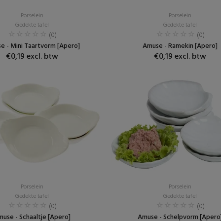
Porselein
Porselein
Gedekte tafel
Gedekte tafel
(0)
(0)
e - Mini Taartvorm [Apero]
Amuse - Ramekin [Apero]
€0,19 excl. btw
€0,19 excl. btw
Porselein
Porselein
Gedekte tafel
Gedekte tafel
(0)
(0)
use - Schaaltje [Apero]
Amuse - Schelpvorm [Apero