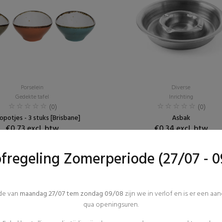
Porselein
Diverse
Gedekte tafel
Inrichting
(0)
(0)
potjes - 3 stuks [Brisbane]
Asbak
€0,73 excl. btw
€0,34 excl. btw
ofregeling Zomerperiode (27/07 - 0
ode van
maandag 27/07 tem zondag 09/08
zijn we in verlof en is er een aa
qua openingsuren.