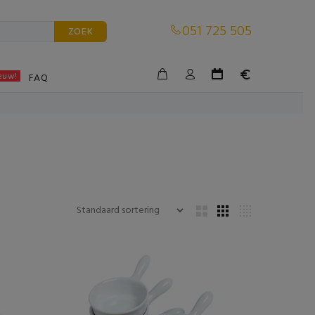
051 725 505
ZOEK
euw!
BLE
FAQ