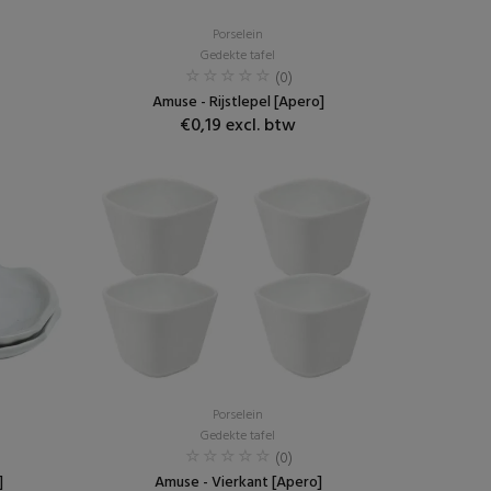
Porselein
Gedekte tafel
(0)
Amuse - Rijstlepel [Apero]
€0,19 excl. btw
Porselein
Gedekte tafel
(0)
]
Amuse - Vierkant [Apero]