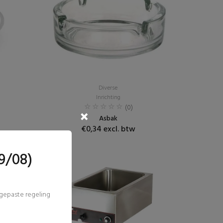
Diverse
Inrichting
(0)
Asbak
€0,34 excl. btw
9/08)
ngepaste regeling