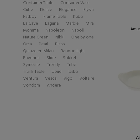
Container Table
Container Vase
Cube
Delice
Elegance
Elysia
Fatboy
Frame Table
Kubo
La Cave
Laguna
Marble
Mira
Amus
Momma
Napoleon
Napoli
Nature Green
Nikki
One by one
Orca
Pearl
Plato
Quinze en Milan
Randomlight
Ravenna
Slide
Sokkel
Symetrie
Trendy
Tribe
Trunk Table
Ubud
Usko
Ventura
Vesca
Vigo
Voltaire
Vondom
Andere
Am