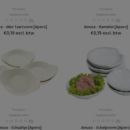
Porselein
Porselein
Gedekte tafel
Gedekte tafel
(0)
(0)
e - Mini Taartvorm [Apero]
Amuse - Ramekin [Apero]
€0,19 excl. btw
€0,19 excl. btw
Porselein
Porselein
Gedekte tafel
Gedekte tafel
(0)
(0)
use - Schaaltje [Apero]
Amuse - Schelpvorm [Apero