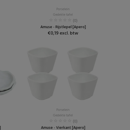
Porselein
Gedekte tafel
(0)
Amuse - Rijstlepel [Apero]
€0,19 excl. btw
Porselein
Gedekte tafel
(0)
]
Amuse - Vierkant [Apero]