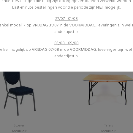
Enkel bestellingen die tijdig zijn doorgegeven kunnen verwerkt worden.
Last-minute bestellingen voor die periode zijn
NIET
mogelijk.
27/07 - 01/08
Diverse
Springkastelen
 enkel mogelijk op
VRIJDAG 31/07
in de
VOORMIDDAG
, leveringen zijn wel
Inrichting
(0)
ander tijdstip.
(0)
Attractie "rodeostier"
Asbak - Staand
€395,00 excl. btw
03/08 - 09/08
€6,30 excl. btw
 enkel mogelijk op
VRIJDAG 07/08
in de
VOORMIDDAG
, leveringen zijn we
ander tijdstip.
Stoelen
Tafels
Meubilair
Meubilair