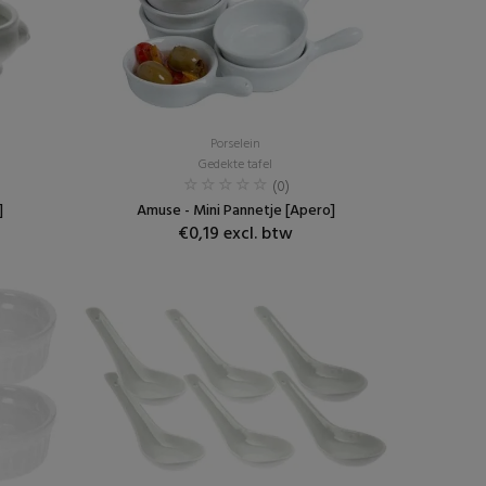
Porselein
Gedekte tafel
(0)
]
Amuse - Mini Pannetje [Apero]
€0,19 excl. btw