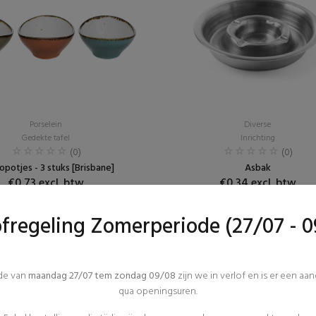
Porselein
Diverse
Gedekte tafel
Inrichting
(0)
(0)
potjes - 3 stuks [Brisbane]
Asbak
€0,73 excl. btw
€0,34 excl. btw
ofregeling Zomerperiode (27/07 - 0
ode van
maandag 27/07 tem zondag 09/08
zijn we in verlof en is er een aa
qua openingsuren.