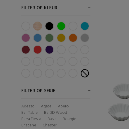
FILTER OP KLEUR
FILTER OP SERIE
Adesso
Agate
Apero
Ball Table
Bar 3D Wood
Barra Fiesta
Basic
Bourgie
Brisbane
Chester