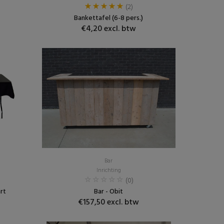
(2)
Bankettafel (6-8 pers.)
€4,20 excl. btw
Bar
Inrichting
(0)
rt
Bar - Obit
€157,50 excl. btw