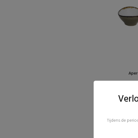
Apero
Verl
Tijdens de peri