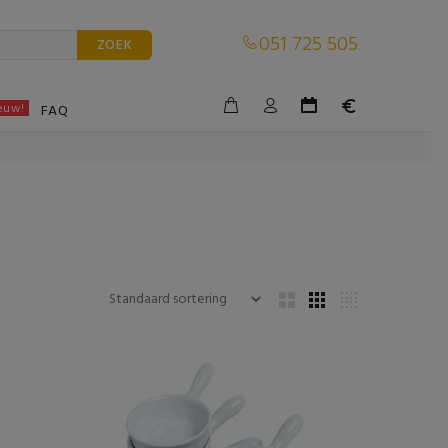
051 725 505
ZOEK
euw!
BLE
FAQ