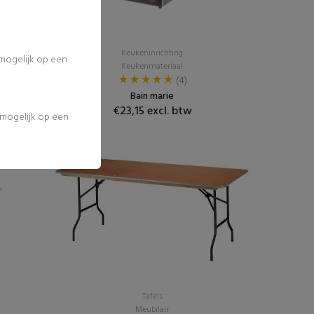
Keukeninrichting
 mogelijk op een
Keukenmateriaal
(4)
Bain marie
€23,15 excl. btw
l mogelijk op een
Populair
Tafels
Meubilair