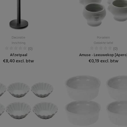
Decoratie
Porselein
Inrichting
Gedekte tafel
(0)
(0)
Afzetpaal
Amuse - Leeuwekop [Apero
€8,40 excl. btw
€0,19 excl. btw