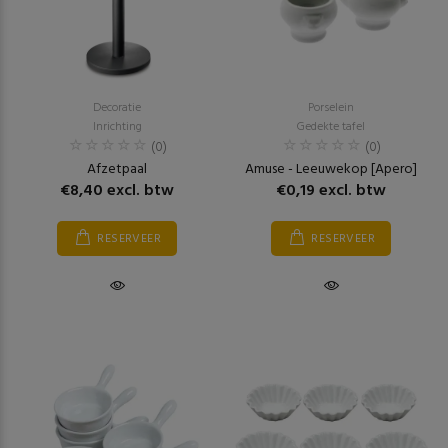
Decoratie
Porselein
Inrichting
Gedekte tafel
(0)
(0)
Afzetpaal
Amuse - Leeuwekop [Apero]
€8,40 excl. btw
€0,19 excl. btw
RESERVEER
RESERVEER