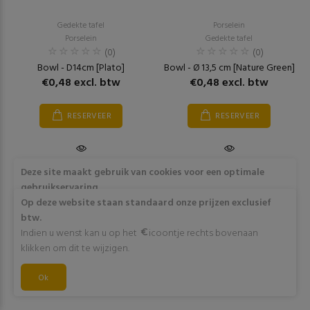
Gedekte tafel
Porselein
Porselein
Gedekte tafel
(0)
(0)
Bowl - D14cm [Plato]
Bowl - Ø 13,5 cm [Nature Green]
€0,48 excl. btw
€0,48 excl. btw
RESERVEER
RESERVEER
Deze site maakt gebruik van cookies voor een optimale
gebruikservaring
Door op "Akkoord" te klikken of verder gebruik te maken
Op deze website staan standaard onze prijzen exclusief
van deze website gaat stemt u in met het gebruik van deze
btw.
cookies. Wens je meer info omtrent deze cookies? Klik dan
Indien u wenst kan u op het
icoontje rechts bovenaan
op "Meer info".
klikken om dit te wijzigen.
Akkoord
Ok
Meer info