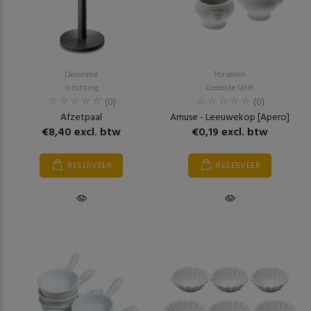
Decoratie
Porselein
Inrichting
Gedekte tafel
(0)
(0)
Afzetpaal
Amuse - Leeuwekop [Apero]
€8,40 excl. btw
€0,19 excl. btw
RESERVEER
RESERVEER