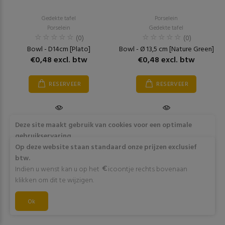
Gedekte tafel
Porselein
Porselein
Gedekte tafel
(0)
(0)
Bowl - D14cm [Plato]
Bowl - Ø 13,5 cm [Nature Green]
€0,48 excl. btw
€0,48 excl. btw
RESERVEER
RESERVEER
Deze site maakt gebruik van cookies voor een optimale
gebruikservaring
Door op "Akkoord" te klikken of verder gebruik te maken
Op deze website staan standaard onze prijzen exclusief
van deze website gaat stemt u in met het gebruik van deze
btw.
cookies. Wens je meer info omtrent deze cookies? Klik dan
Indien u wenst kan u op het
icoontje rechts bovenaan
op "Meer info".
klikken om dit te wijzigen.
Akkoord
Ok
Meer info