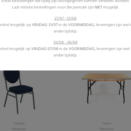
Enkel bestellingen die tijdig zijn doorgegeven kunnen verwerkt worden.
Last-minute bestellingen voor die periode zijn
NIET
mogelijk.
27/07 - 01/08
Diverse
Springkastelen
 enkel mogelijk op
VRIJDAG 31/07
in de
VOORMIDDAG
, leveringen zijn wel
Inrichting
(0)
ander tijdstip.
(0)
Attractie "rodeostier"
Asbak - Staand
€395,00 excl. btw
03/08 - 09/08
€6,30 excl. btw
 enkel mogelijk op
VRIJDAG 07/08
in de
VOORMIDDAG
, leveringen zijn we
ander tijdstip.
Stoelen
Tafels
Meubilair
Meubilair