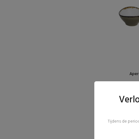
Apero
Verl
Tijdens de peri