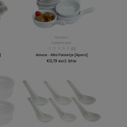
Porselein
Gedekte tafel
(0)
]
Amuse - Mini Pannetje [Apero]
€0,19 excl. btw