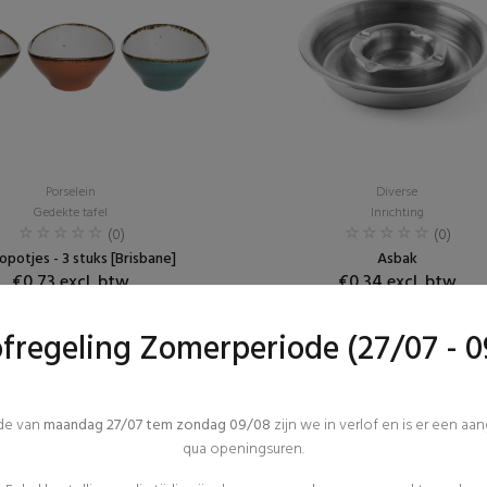
Porselein
Diverse
Gedekte tafel
Inrichting
(0)
(0)
potjes - 3 stuks [Brisbane]
Asbak
€0,73 excl. btw
€0,34 excl. btw
ofregeling Zomerperiode (27/07 - 0
ode van
maandag 27/07 tem zondag 09/08
zijn we in verlof en is er een aa
qua openingsuren.