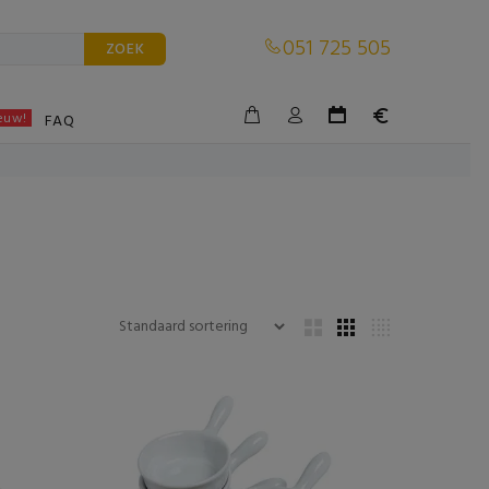
051 725 505
ZOEK
euw!
BLE
FAQ