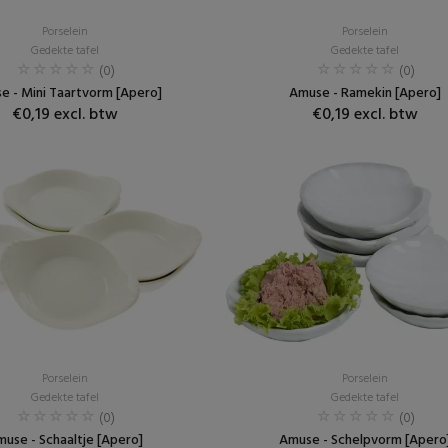
Porselein
Porselein
Gedekte tafel
Gedekte tafel
(0)
(0)
e - Mini Taartvorm [Apero]
Amuse - Ramekin [Apero]
€0,19 excl. btw
€0,19 excl. btw
Porselein
Porselein
Gedekte tafel
Gedekte tafel
(0)
(0)
use - Schaaltje [Apero]
Amuse - Schelpvorm [Apero