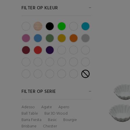
FILTER OP KLEUR
FILTER OP SERIE
Adesso
Agate
Apero
Ball Table
Bar 3D Wood
Barra Fiesta
Basic
Bourgie
Brisbane
Chester