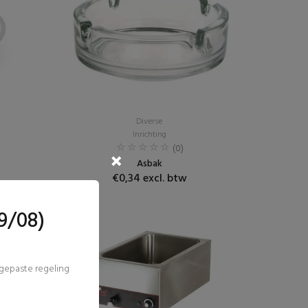
Diverse
Inrichting
(0)
Asbak
€0,34 excl. btw
9/08)
ngepaste regeling