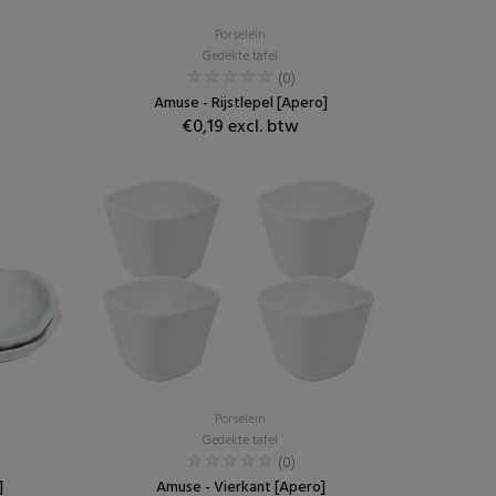
Porselein
Gedekte tafel
(0)
Amuse - Rijstlepel [Apero]
€0,19 excl. btw
Porselein
Gedekte tafel
(0)
]
Amuse - Vierkant [Apero]