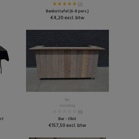
(2)
Bankettafel (6-8 pers.)
€4,20 excl. btw
Bar
Inrichting
(0)
rt
Bar - Obit
€157,50 excl. btw