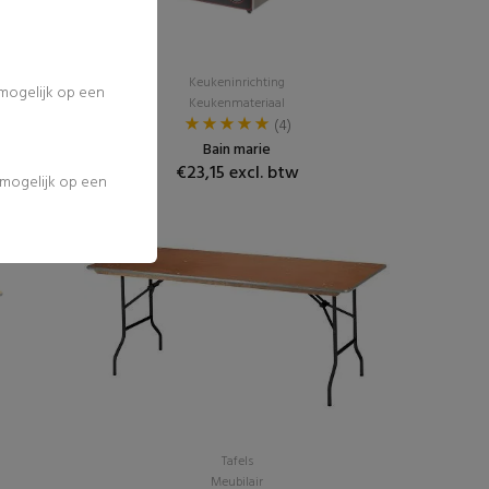
Keukeninrichting
 mogelijk op een
Keukenmateriaal
(4)
Bain marie
€23,15 excl. btw
l mogelijk op een
Populair
Tafels
Meubilair