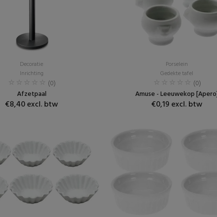
Decoratie
Porselein
Inrichting
Gedekte tafel
(0)
(0)
Afzetpaal
Amuse - Leeuwekop [Apero
€8,40 excl. btw
€0,19 excl. btw