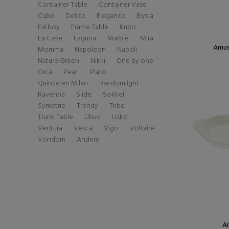
Container Table
Container Vase
Cube
Delice
Elegance
Elysia
Fatboy
Frame Table
Kubo
La Cave
Laguna
Marble
Mira
Amus
Momma
Napoleon
Napoli
Nature Green
Nikki
One by one
Orca
Pearl
Plato
Quinze en Milan
Randomlight
Ravenna
Slide
Sokkel
Symetrie
Trendy
Tribe
Trunk Table
Ubud
Usko
Ventura
Vesca
Vigo
Voltaire
Vondom
Andere
Am